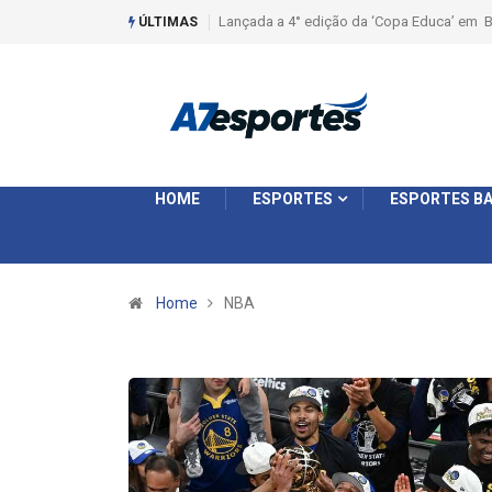
Liga 2026: Equipes rompem com a LABE na S
ÚLTIMAS
HOME
ESPORTES
ESPORTES BA
Home
NBA