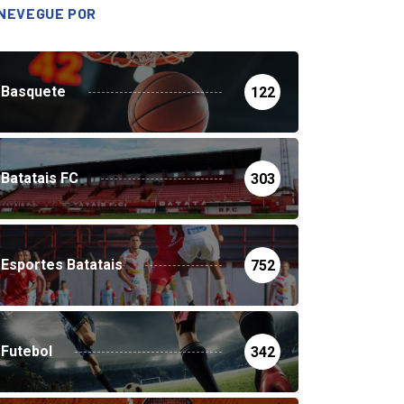
NEVEGUE POR
Basquete
122
Batatais FC
303
Esportes Batatais
752
Futebol
342