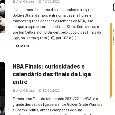
Alef Oliveira
19/06/2022
Já podemos dizer uma dinastia e colocar a equipe do
Golden State Warriors entre uma das melhores e
maiores equipes de todos os tempos da NBA, isso
porque a equipe, comandada por Steve Kerr venceu o
Boston Celtics, no TD Garden, pelo Jogo 6 das Finais da
Liga, na última quinta (16), por 103 à […]
LEIA MAIS
NBA Finals: curiosidades e
calendário das finais da Liga
entre
Alef Oliveira
30/05/2022
Temos uma Final da temporada 2021/22 da NBA, e a
grande decisão da liga será entre Golden State Warriors
e Boston Celtics, ambos campeões de suas