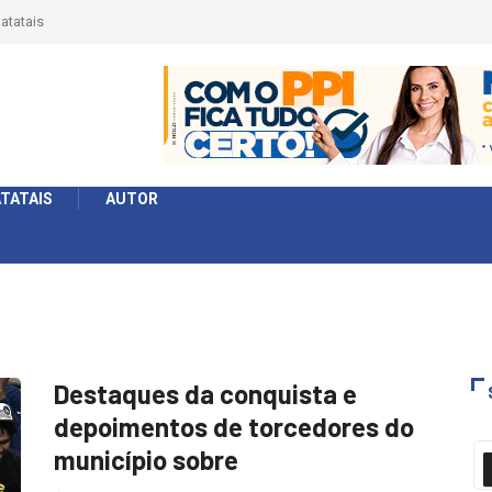
érie Ouro e entidade define a 2° fase, times e formato
TATAIS
AUTOR
Destaques da conquista e
depoimentos de torcedores do
município sobre