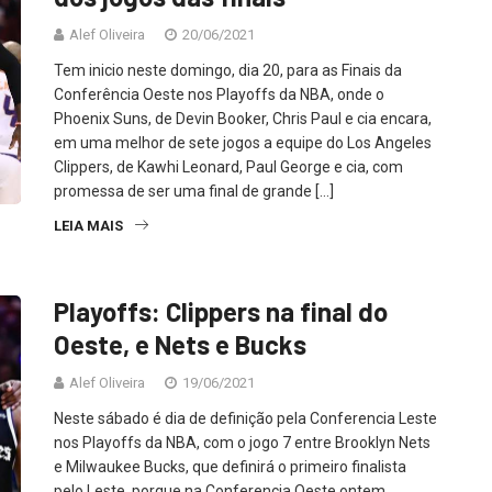
Alef Oliveira
20/06/2021
Tem inicio neste domingo, dia 20, para as Finais da
Conferência Oeste nos Playoffs da NBA, onde o
Phoenix Suns, de Devin Booker, Chris Paul e cia encara,
em uma melhor de sete jogos a equipe do Los Angeles
Clippers, de Kawhi Leonard, Paul George e cia, com
promessa de ser uma final de grande […]
LEIA MAIS
Playoffs: Clippers na final do
Oeste, e Nets e Bucks
Alef Oliveira
19/06/2021
Neste sábado é dia de definição pela Conferencia Leste
nos Playoffs da NBA, com o jogo 7 entre Brooklyn Nets
e Milwaukee Bucks, que definirá o primeiro finalista
pelo Leste, porque na Conferencia Oeste ontem