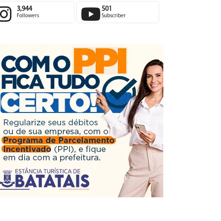
3,944
501
Followers
Subscriber