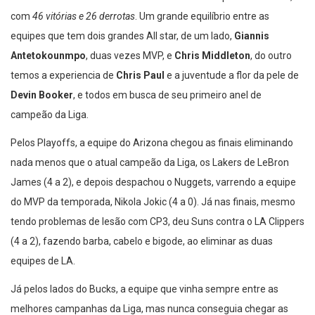
Bucks
se classificou com a terceira melhor campanha no Leste,
com
46 vitórias e 26 derrotas
. Um grande equilíbrio entre as
equipes que tem dois grandes All star, de um lado,
Giannis
Antetokounmpo
, duas vezes MVP, e
Chris Middleton
, do outro
temos a experiencia de
Chris Paul
e a juventude a flor da pele de
Devin Booker
, e todos em busca de seu primeiro anel de
campeão da Liga.
Pelos Playoffs, a equipe do Arizona chegou as finais eliminando
nada menos que o atual campeão da Liga, os Lakers de LeBron
James (4 a 2), e depois despachou o Nuggets, varrendo a equipe
do MVP da temporada, Nikola Jokic (4 a 0). Já nas finais, mesmo
tendo problemas de lesão com CP3, deu Suns contra o LA Clippers
(4 a 2), fazendo barba, cabelo e bigode, ao eliminar as duas
equipes de LA.
Já pelos lados do Bucks, a equipe que vinha sempre entre as
melhores campanhas da Liga, mas nunca conseguia chegar as