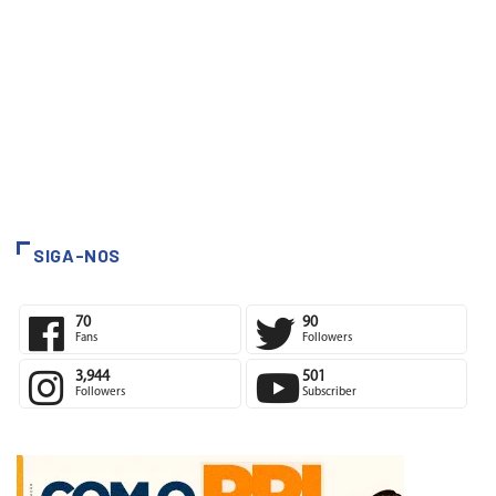
SIGA-NOS
70
90
Fans
Followers
3,944
501
Followers
Subscriber