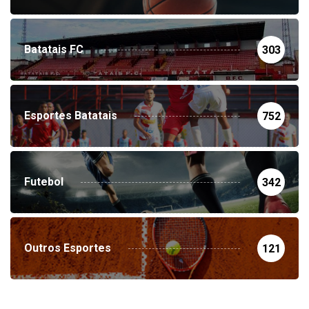
Batatais FC
303
Esportes Batatais
752
Futebol
342
Outros Esportes
121