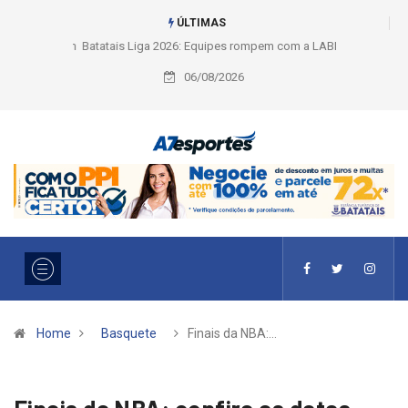
ÚLTIMAS
Liga 2026: Equipes rompem com a LABE na Série Ouro e entidade define
a 2° fase, times e formato
06/08/2026
Home
Basquete
Finais da NBA:…