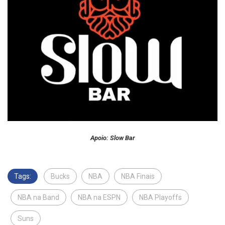
Apoio: Slow Bar
Tags:
Bucks
NBA
NBA Finais
NBA na Band
NBA na ESPN
NBA Playoffs
Suns