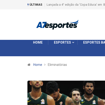
Liga 2026: Equipes rompem com a LABE na S
ÚLTIMAS
HOME
ESPORTES
ESPORTES BA
Home
Eliminatórias