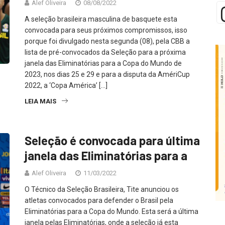
Alef Oliveira
08/08/2022
A seleção brasileira masculina de basquete esta
convocada para seus próximos compromissos, isso
porque foi divulgado nesta segunda (08), pela CBB a
lista de pré-convocados da Seleção para a próxima
janela das Eliminatórias para a Copa do Mundo de
2023, nos dias 25 e 29 e para a disputa da AmériCup
2022, a ‘Copa América’ […]
LEIA MAIS
Seleção é convocada para última
janela das Eliminatórias para a
Alef Oliveira
11/03/2022
O Técnico da Seleção Brasileira, Tite anunciou os
atletas convocados para defender o Brasil pela
Eliminatórias para a Copa do Mundo. Esta será a última
janela pelas Eliminatórias, onde a seleção já esta