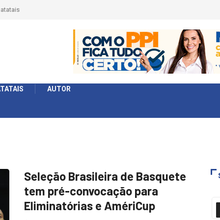
érie Ouro e entidade define a 2° fase, times e formato
TATAIS
AUTOR
Seleção Brasileira de Basquete
tem pré-convocação para
Eliminatórias e AmériCup