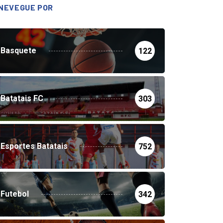
NEVEGUE POR
Basquete
122
Batatais FC
303
Esportes Batatais
752
Futebol
342