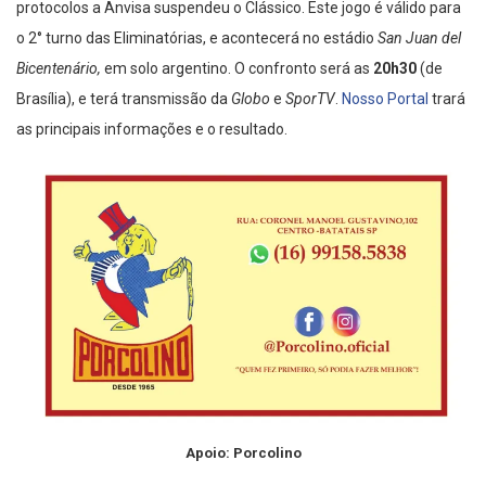
protocolos a Anvisa suspendeu o Clássico. Este jogo é válido para
o 2° turno das Eliminatórias, e acontecerá no estádio
San Juan del
Bicentenário,
em solo argentino. O confronto será as
20h30
(de
Brasília), e terá transmissão da
Globo
e
SporTV
.
Nosso Portal
trará
as principais informações e o resultado.
Apoio: Porcolino