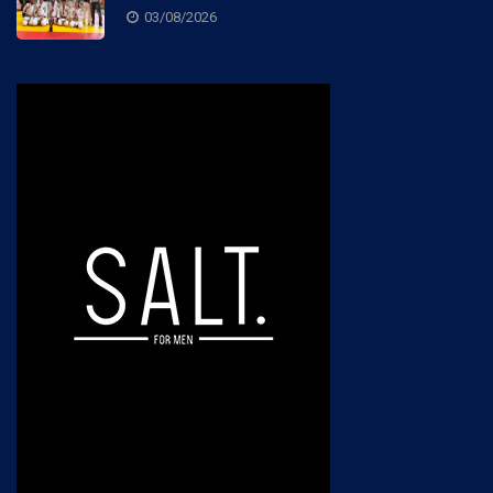
03/08/2026