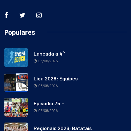
Populares
Lançada a 4°
05/08/2026
Liga 2026: Equipes
05/08/2026
Episódio 75 –
05/08/2026
Regionais 2026; Batatais