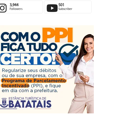
3,944
501
Followers
Subscriber