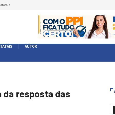
érie Ouro e entidade define a 2° fase, times e formato
TATAIS
AUTOR
a da resposta das