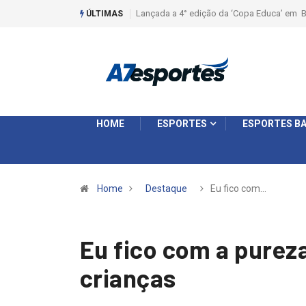
Liga 2026: Equipes rompem com a LABE na S
ÚLTIMAS
HOME
ESPORTES
ESPORTES BA
Home
Destaque
Eu fico com…
Eu fico com a purez
crianças