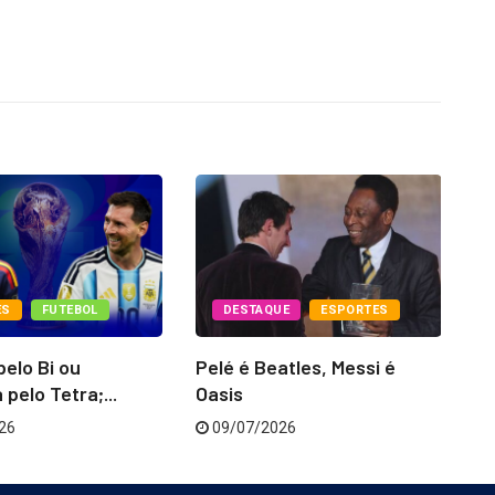
ES
FUTEBOL
DESTAQUE
ESPORTES
elo Bi ou
Pelé é Beatles, Messi é
E
pelo Tetra;...
Oasis
mu
26
09/07/2026