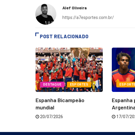
Alef Oliveira
https://a7esportes.com.br/
POST RELACIONADO
PORTES
DESTAQUE
ESPORTES
ESPORT
essi é
Espanha Bicampeão
Espanha p
mundial
Argentina 
20/07/2026
17/07/20