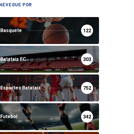
NEVEGUE POR
Basquete
122
Batatais FC
303
Esportes Batatais
752
Futebol
342