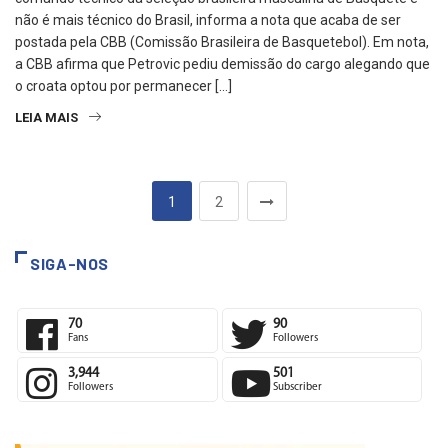
comando técnico da seleção brasileira masculina de Basquete e
não é mais técnico do Brasil, informa a nota que acaba de ser
postada pela CBB (Comissão Brasileira de Basquetebol). Em nota,
a CBB afirma que Petrovic pediu demissão do cargo alegando que
o croata optou por permanecer […]
LEIA MAIS
1
2
SIGA-NOS
70
90
Fans
Followers
3,944
501
Followers
Subscriber