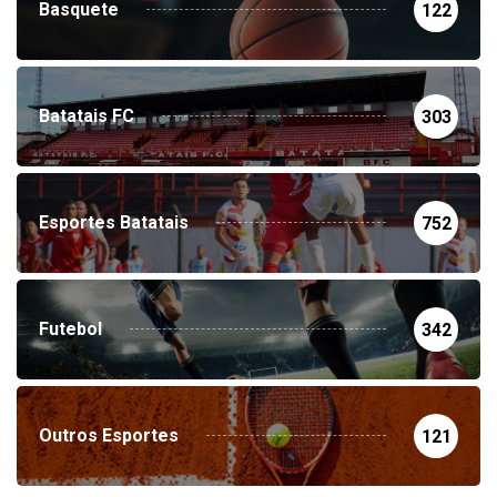
Basquete
122
Batatais FC
303
Esportes Batatais
752
Futebol
342
Outros Esportes
121