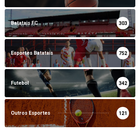
Batatais FC
303
Esportes Batatais
752
Futebol
342
Outros Esportes
121