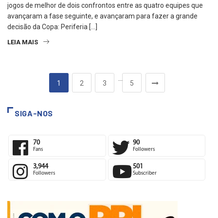
jogos de melhor de dois confrontos entre as quatro equipes que
avançaram a fase seguinte, e avançaram para fazer a grande
decisão da Copa: Periferia […]
LEIA MAIS
…
1
2
3
5
SIGA-NOS
70
90
Fans
Followers
3,944
501
Followers
Subscriber