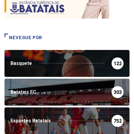
NEVEGUE POR
Basquete
122
Batatais FC
303
Esportes Batatais
752