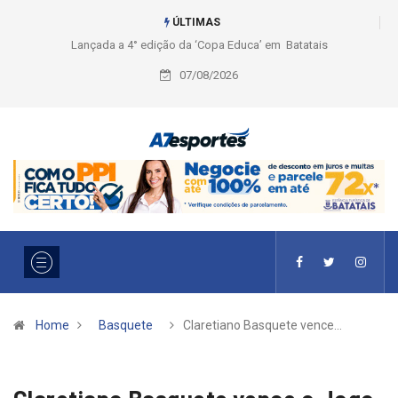
ÚLTIMAS
Liga 2026: Equipes rompem com a LABE na Série Ouro e entidade define
a 2° fase, times e formato
07/08/2026
Home
Basquete
Claretiano Basquete vence…