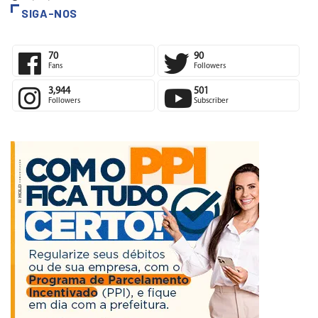
05/08/2026
SIGA-NOS
70
90
Fans
Followers
3,944
501
Followers
Subscriber