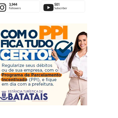
3,944
501
Followers
Subscriber