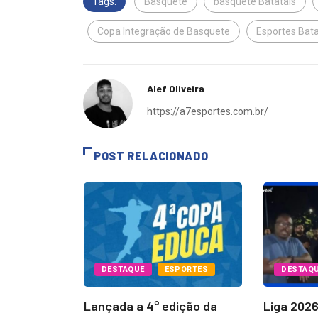
Tags:
Basquete
basquete Batatais
Copa Integração de Basquete
Esportes Bata
Alef Oliveira
https://a7esportes.com.br/
POST RELACIONADO
PORTES
DESTAQUE
ESPORTES
DESTAQ
Batatais
Lançada a 4° edição da
Liga 202