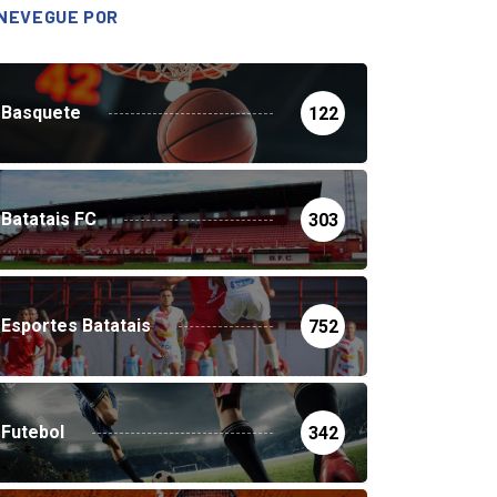
NEVEGUE POR
Basquete
122
Batatais FC
303
Esportes Batatais
752
Futebol
342