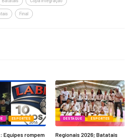
Batatais
Copa Integração
tais
Final
UE
ESPORTES
DESTAQUE
ESPORTES
6: Equipes rompem
Regionais 2026; Batatais
La