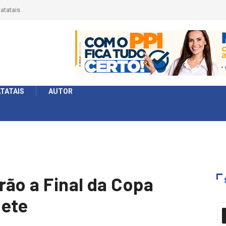
érie Ouro e entidade define a 2° fase, times e formato
TATAIS
AUTOR
rão a Final da Copa
uete