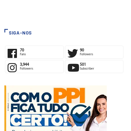
SIGA-NOS
70
90
Fans
Followers
3,944
501
Followers
Subscriber