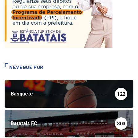
NEVEGUE POR
Basquete
122
Batatais FC
303