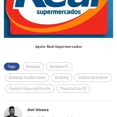
Apoio: Real Supermercados
Tags:
Batatais
Batatais FC
Batatais futebol clube
Bezinha
futebol do Interior
Paulista Segunda Divisão
Paulista Sub-23
Alef Oliveira