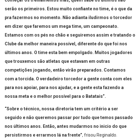
começar os treinamentos mas, quem sabe os últimos não
serão os primeiros. Estou muito confiante no time, é o que da
pra fazermos no momento. Não adianta iludirmos o torcedor
em dizer que faremos um mega time, um campeonato.
Estamos com os pés no chão e seguiremos assim e tratando o
Clube da melhor maneira possível, diferente do que foi nos
últimos anos. O time esta bem empolgado. Muitos jogadores
que trouxemos são atletas que estavam em outras
competições jogando, então virão preparados. Contamos
com a torcida. O verdadeiro torcedor a gente conta com eles
para nos apoiar, para nos ajudar, e a gente esta fazendo a
nossa meta e o melhor possível para o Batatais”.
“Sobre o técnico, nossa diretoria tem um critério a ser
seguido e não queremos passar por tudo que temos passado
nos últimos anos. Então, antes mudarmos no inicio do que
persistirmos e errarmos lá na frente”
, frisou Reginaldo.