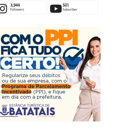
3,944
501
Followers
Subscriber