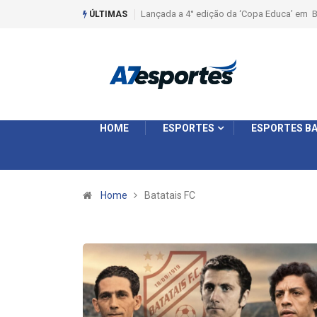
Liga 2026: Equipes rompem com a LABE na S
ÚLTIMAS
HOME
ESPORTES
ESPORTES BA
Home
Batatais FC