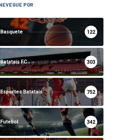
NEVEGUE POR
Basquete
122
Batatais FC
303
Esportes Batatais
752
Futebol
342