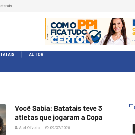
érie Ouro e entidade define a 2° fase, times e formato
TATAIS
AUTOR
Você Sabia: Batatais teve 3
atletas que jogaram a Copa
Alef Oliveira
09/07/2026