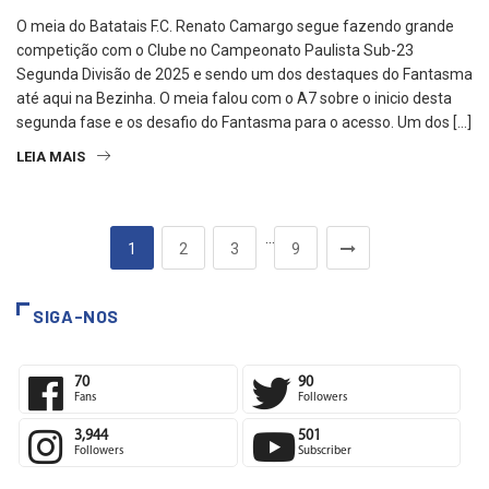
O meia do Batatais F.C. Renato Camargo segue fazendo grande
competição com o Clube no Campeonato Paulista Sub-23
Segunda Divisão de 2025 e sendo um dos destaques do Fantasma
até aqui na Bezinha. O meia falou com o A7 sobre o inicio desta
segunda fase e os desafio do Fantasma para o acesso. Um dos […]
LEIA MAIS
…
1
2
3
9
SIGA-NOS
70
90
Fans
Followers
3,944
501
Followers
Subscriber