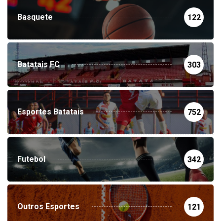
Basquete
122
Batatais FC
303
Esportes Batatais
752
Futebol
342
Outros Esportes
121