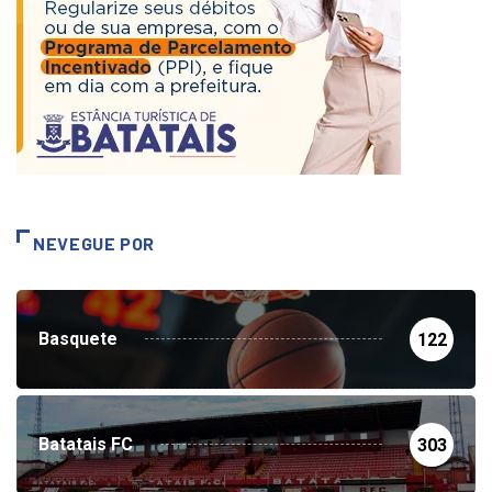
NEVEGUE POR
Basquete
122
Batatais FC
303