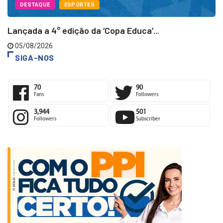
DESTAQUE
ESPORTES
Lançada a 4° edição da ‘Copa Educa’...
05/08/2026
SIGA-NOS
70
90
Fans
Followers
3,944
501
Followers
Subscriber