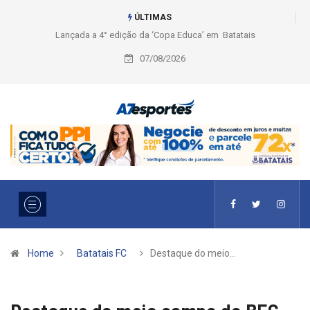
ÚLTIMAS
Liga 2026: Equipes rompem com a LABE na Série Ouro e entidade define
a 2° fase, times e formato
07/08/2026
Home
Batatais FC
Destaque do meio…