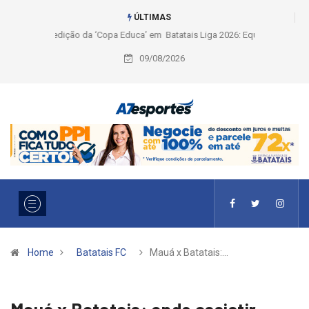
ÚLTIMAS
Liga 2026: Equipes rompem com a LABE na Série Ouro e entidade define
a 2° fase, times e formato
09/08/2026
Home
Batatais FC
Mauá x Batatais:…