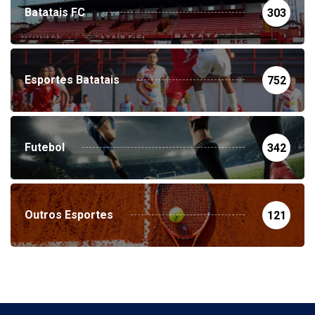
Batatais FC
303
Esportes Batatais
752
Futebol
342
Outros Esportes
121