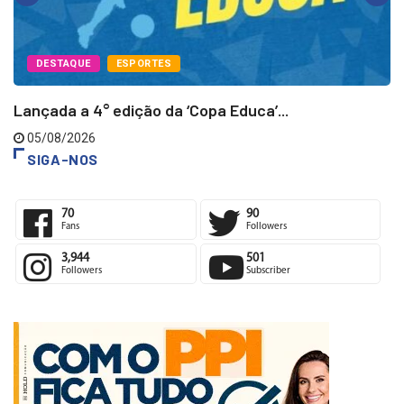
DESTAQUE
ESPORTES
Lançada a 4° edição da ‘Copa Educa’...
05/08/2026
SIGA-NOS
70
90
Fans
Followers
3,944
501
Followers
Subscriber