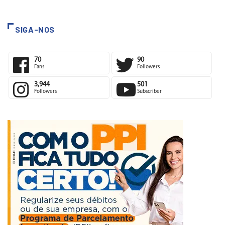
SIGA-NOS
70
90
Fans
Followers
3,944
501
Followers
Subscriber