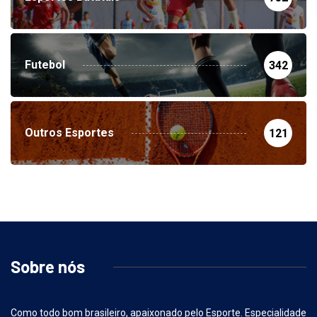
Esportes Batatais
752
Futebol
342
Outros Esportes
121
Sobre nós