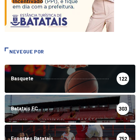
NEVEGUE POR
Basquete
122
Batatais FC
303