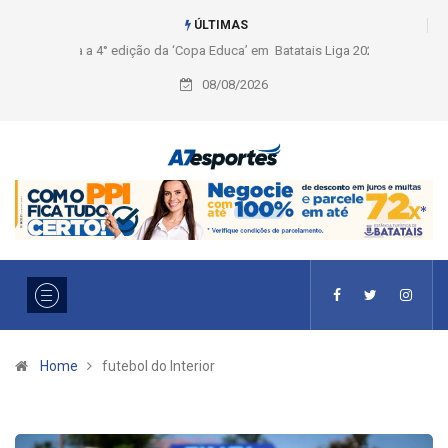
ÚLTIMAS
Liga 2026: Equipes rompem com a LABE na Série Ouro e entidade define
a 2° fase, times e formato
08/08/2026
Home
futebol do Interior