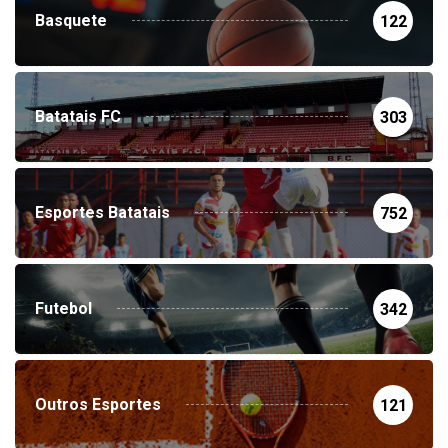
Basquete
122
Batatais FC
303
Esportes Batatais
752
Futebol
342
Outros Esportes
121