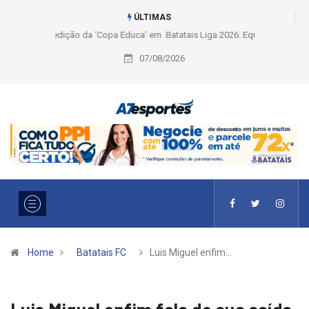
ÚLTIMAS
Liga 2026: Equipes rompem com a LABE na Série Ouro e entidade define
a 2° fase, times e formato
07/08/2026
Home
Batatais FC
Luis Miguel enfim…