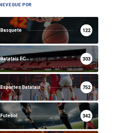
NEVEGUE POR
Basquete
122
Batatais FC
303
Esportes Batatais
752
Futebol
342