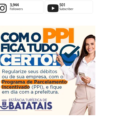
3,944
501
Followers
Subscriber