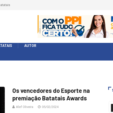
érie Ouro e entidade define a 2° fase, times e formato
TATAIS
AUTOR
Os vencedores do Esporte na
premiação Batatais Awards
Alef Oliveira
05/02/2024