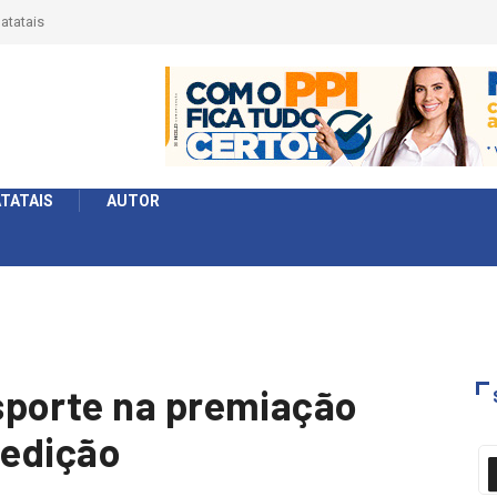
érie Ouro e entidade define a 2° fase, times e formato
TATAIS
AUTOR
sporte na premiação
 edição