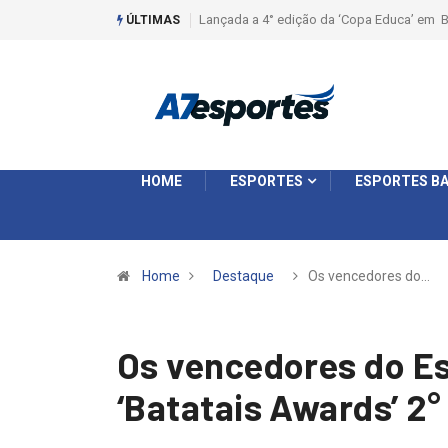
Liga 2026: Equipes rompem com a LABE na S
ÚLTIMAS
HOME
ESPORTES
ESPORTES BA
Home
Destaque
Os vencedores do…
Os vencedores do E
‘Batatais Awards’ 2°