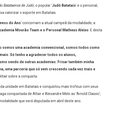
ão Batataense de Judô
, o popular ‘
Judô Batatais
’ e o personal,
isa valorizar o esporte em Batatais.
tness do Ano
‘ concorriam a atual campeã da modalidade, a
cademia Mourão Team e o Personal Matheus Aleixo
. E desta
 não somos uma academia convencional, somos todos como
mais. Só tenho a agradecer todos os alunos,
esmo sendo de outras academias. Frisar também minha
na, uma parceria que só vem crescendo cada vez mais e
Altair sobre a conquista.
da unidade em Batatais e conquistou mais troféus com seus
aga conquistada de Altair e Alexandre Melo ao ‘Arnold Classic’,
odalidade que será disputada em abril deste ano.