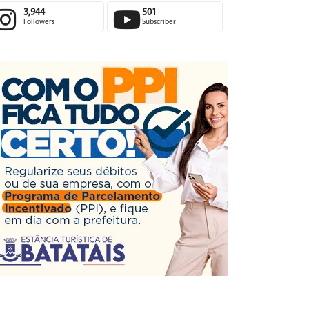
3,944
501
Followers
Subscriber