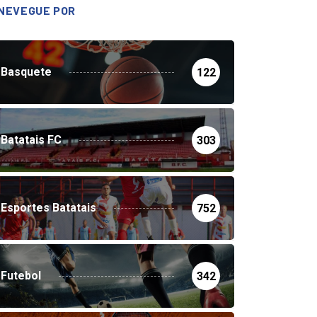
NEVEGUE POR
Basquete
122
Batatais FC
303
Esportes Batatais
752
Futebol
342