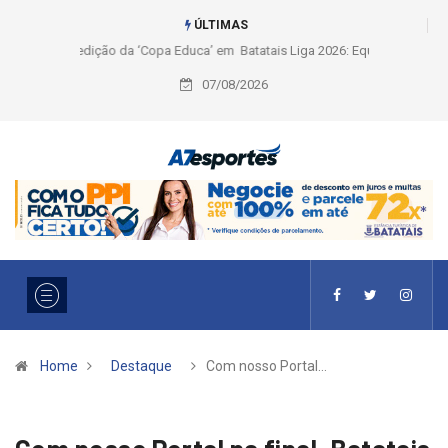
ÚLTIMAS
Liga 2026: Equipes rompem com a LABE na Série Ouro e entidade define
a 2° fase, times e formato
07/08/2026
Home
Destaque
Com nosso Portal…