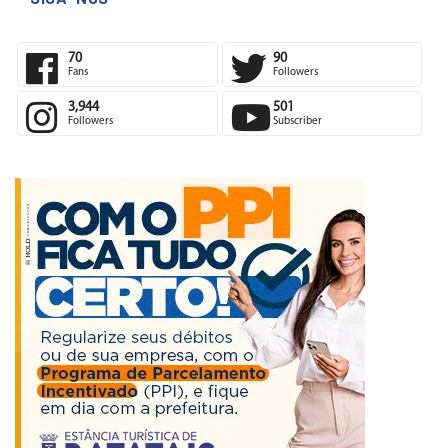
SIGA-NOS
70
90
Fans
Followers
3,944
501
Followers
Subscriber