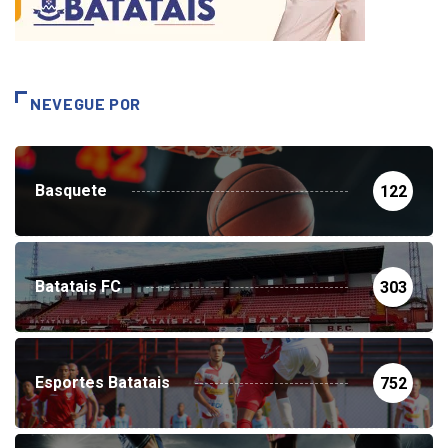
NEVEGUE POR
Basquete
122
Batatais FC
303
Esportes Batatais
752