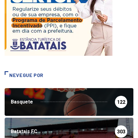
NEVEGUE POR
Basquete
122
Batatais FC
303