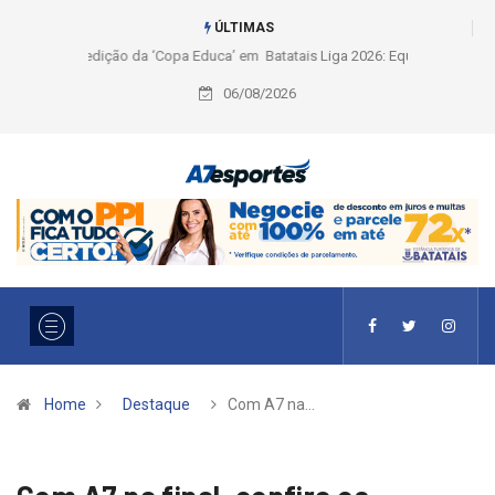
ÚLTIMAS
Liga 2026: Equipes rompem com a LABE na Série Ouro e entidade define
a 2° fase, times e formato
06/08/2026
Home
Destaque
Com A7 na…