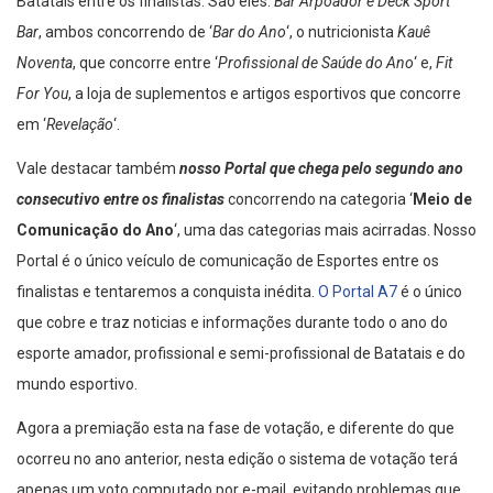
Batatais entre os finalistas. São eles:
Bar Arpoador e Deck Sport
Bar
, ambos concorrendo de ‘
Bar do Ano
‘, o nutricionista
Kauê
Noventa
, que concorre entre ‘
Profissional de Saúde do Ano
‘ e,
Fit
For
You
, a loja de suplementos e artigos esportivos que concorre
em ‘
Revelação
‘.
Vale destacar também
nosso Portal que chega pelo segundo ano
consecutivo entre os finalistas
concorrendo na categoria ‘
Meio de
Comunicação do Ano
‘, uma das categorias mais acirradas. Nosso
Portal é o único veículo de comunicação de Esportes entre os
finalistas e tentaremos a conquista inédita.
O Portal A7
é o único
que cobre e traz noticias e informações durante todo o ano do
esporte amador, profissional e semi-profissional de Batatais e do
mundo esportivo.
Agora a premiação esta na fase de votação, e diferente do que
ocorreu no ano anterior, nesta edição o sistema de votação terá