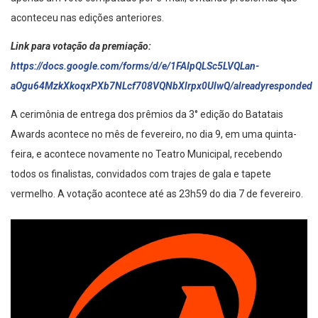
apenas um voto computado por e-mail, evitando problemas que
aconteceu nas edições anteriores.
Link para votação da premiação:
https://docs.google.com/forms/d/e/1FAIpQLSc5LVQLan-
aOgu64MzkXkoqxPXb7NLcf708VQNbXlrpx0UlwQ/alreadyresponded
A cerimônia de entrega dos prêmios da 3° edição do Batatais
Awards acontece no mês de fevereiro, no dia 9, em uma quinta-
feira, e acontece novamente no Teatro Municipal, recebendo
todos os finalistas, convidados com trajes de gala e tapete
vermelho. A votação acontece até as 23h59 do dia 7 de fevereiro.