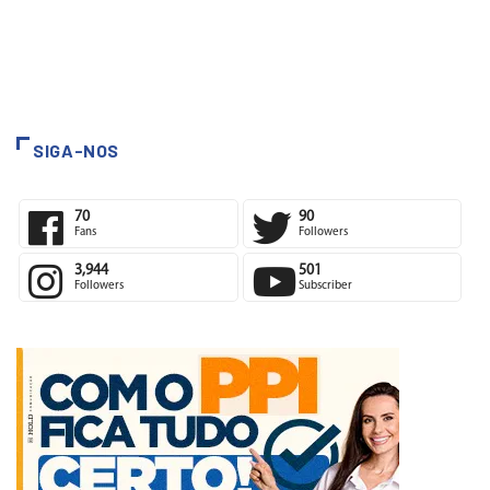
SIGA-NOS
70
90
Fans
Followers
3,944
501
Followers
Subscriber