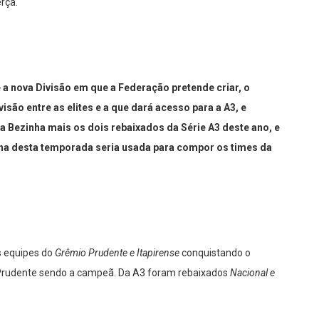
rça.
a nova Divisão em que a Federação pretende criar, o
visão entre as elites e a que dará acesso para a A3, e
 Bezinha mais os dois rebaixados da Série A3 deste ano, e
dona desta temporada seria usada para compor os times da
s equipes do
Grêmio Prudente e Itapirense
conquistando o
 Prudente sendo a campeã. Da A3 foram rebaixados
Nacional e