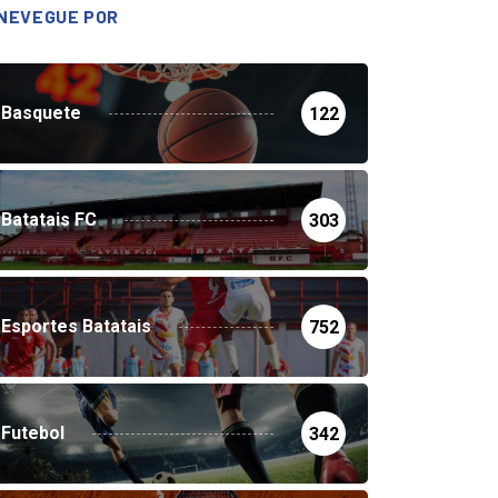
NEVEGUE POR
Basquete
122
Batatais FC
303
Esportes Batatais
752
Futebol
342