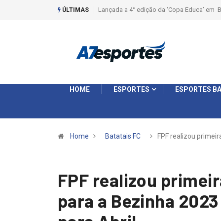
Liga 2026: Equipes rompem com a LABE na S
ÚLTIMAS
HOME
ESPORTES
ESPORTES BA
Home
Batatais FC
FPF realizou primei
FPF realizou primei
para a Bezinha 2023