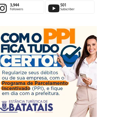
3,944
501
Followers
Subscriber