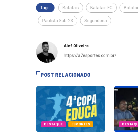
Tags:
Batatais
Batatais FC
Batatai
Paulista Sub-23
Segundona
Alef Oliveira
https://a7esportes.com.br/
POST RELACIONADO
PORTES
DESTAQUE
ESPORTES
DESTAQ