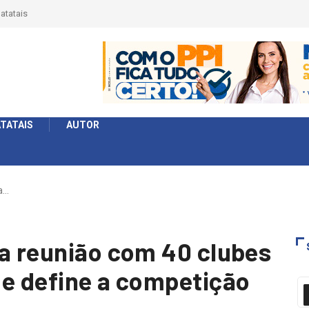
érie Ouro e entidade define a 2° fase, times e formato
TATAIS
AUTOR
ra…
ra reunião com 40 clubes
 e define a competição