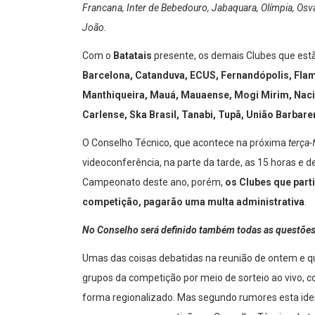
Francana, Inter de Bebedouro, Jabaquara, Olímpia, Osv
João.
Com o
Batatais
presente, os demais Clubes que estã
Barcelona, Catanduva, ECUS, Fernandópolis, Fla
Manthiqueira, Mauá, Mauaense, Mogi Mirim, Nacio
Carlense, Ska Brasil, Tanabi, Tupã, União Barbar
O Conselho Técnico, que acontece na próxima
terça-
videoconferência, na parte da tarde, as 15 horas e 
Campeonato deste ano, porém,
os Clubes que part
competição, pagarão uma multa administrativa
.
No Conselho será definido também todas as questões d
Umas das coisas debatidas na reunião de ontem e qu
grupos da competição por meio de sorteio ao vivo, co
forma regionalizado. Mas segundo rumores esta idei