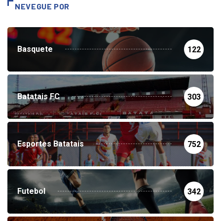
NEVEGUE POR
Basquete
122
Batatais FC
303
Esportes Batatais
752
Futebol
342