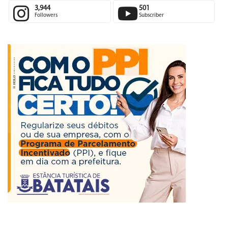
3,944
501
Followers
Subscriber