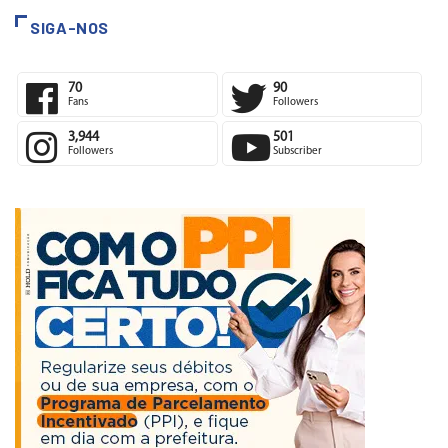
SIGA-NOS
70
90
Fans
Followers
3,944
501
Followers
Subscriber