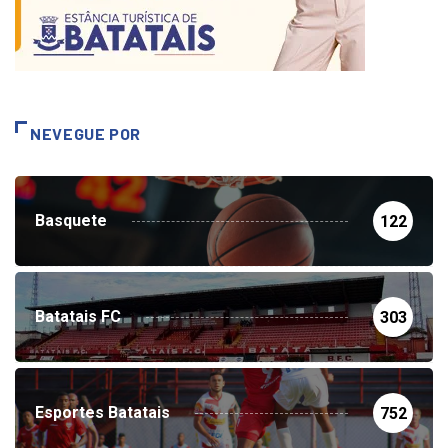
NEVEGUE POR
Basquete
122
Batatais FC
303
Esportes Batatais
752