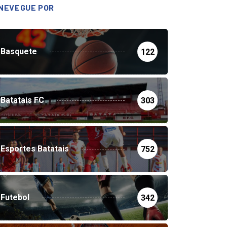
NEVEGUE POR
Basquete
122
Batatais FC
303
Esportes Batatais
752
Futebol
342