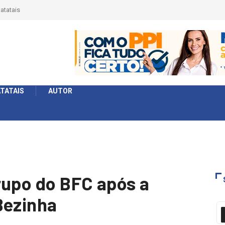
érie Ouro e entidade define a 2° fase, times e formato
TATAIS
AUTOR
rupo do BFC após a
Bezinha