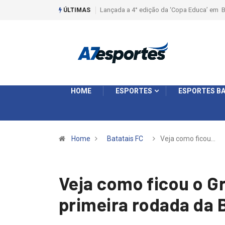
Liga 2026: Equipes rompem com a LABE na S
ÚLTIMAS
HOME
ESPORTES
ESPORTES BA
Home
Batatais FC
Veja como ficou…
Veja como ficou o G
primeira rodada da 