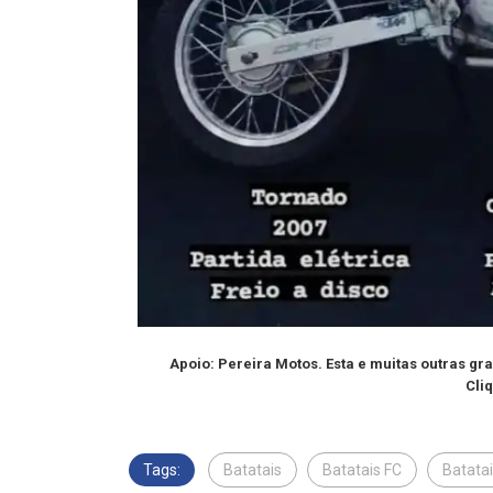
Apoio: Pereira Motos. Esta e muitas outras gr
Cli
Tags:
Batatais
Batatais FC
Batatai