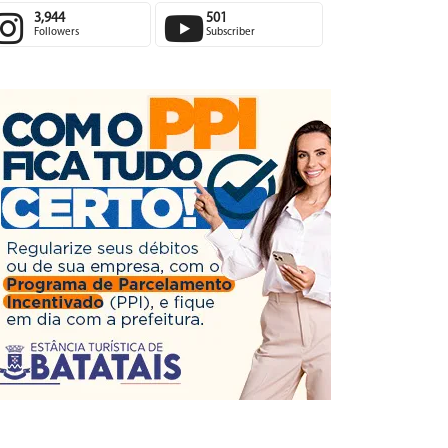
3,944
501
Followers
Subscriber