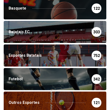
Basquete
122
Batatais FC
303
Esportes Batatais
752
Futebol
342
Outros Esportes
121