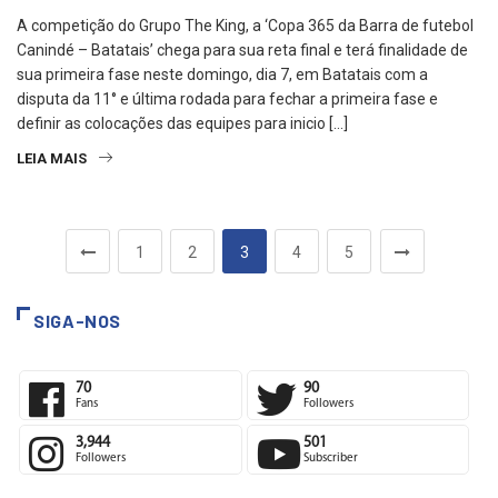
A competição do Grupo The King, a ‘Copa 365 da Barra de futebol
Canindé – Batatais’ chega para sua reta final e terá finalidade de
sua primeira fase neste domingo, dia 7, em Batatais com a
disputa da 11° e última rodada para fechar a primeira fase e
definir as colocações das equipes para inicio […]
LEIA MAIS
1
2
3
4
5
SIGA-NOS
70
90
Fans
Followers
3,944
501
Followers
Subscriber