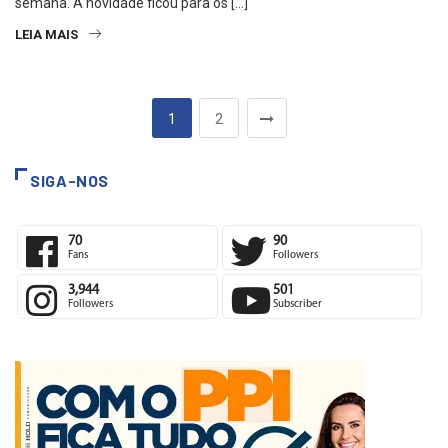
semana. A novidade ficou para os […]
LEIA MAIS
1
2
SIGA-NOS
70
90
Fans
Followers
3,944
501
Followers
Subscriber