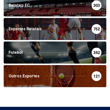
Batatais FC
303
Esportes Batatais
752
Futebol
342
Outros Esportes
121