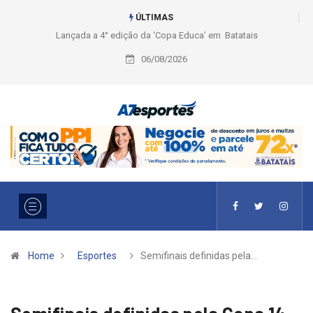
ÚLTIMAS
Liga 2026: Equipes rompem com a LABE na Série Ouro e entidade define
a 2° fase, times e formato
06/08/2026
Home
Esportes
Semifinais definidas pela…