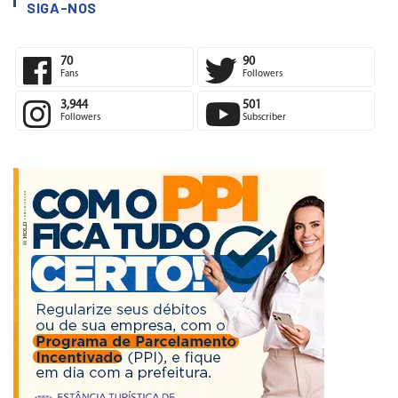
SIGA-NOS
70
90
Fans
Followers
3,944
501
Followers
Subscriber