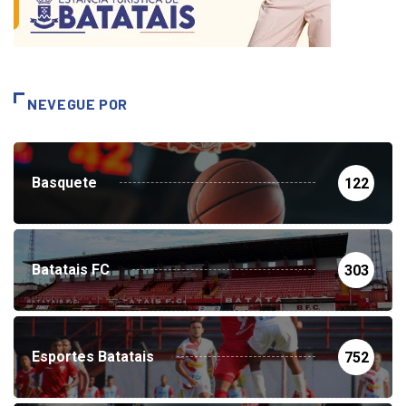
NEVEGUE POR
Basquete
122
Batatais FC
303
Esportes Batatais
752