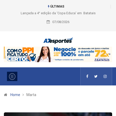
ÚLTIMAS
a ‘Copa Educa’ em Batatais
Liga 2026: Equipes rompem com a LABE na Série
Ouro e entidade define a 2° fase, times e formato
07/08/2026
Home
Marta