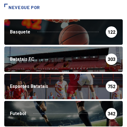
NEVEGUE POR
Basquete
122
Batatais FC
303
Esportes Batatais
752
Futebol
342