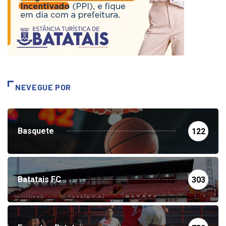
NEVEGUE POR
Basquete
122
Batatais FC
303