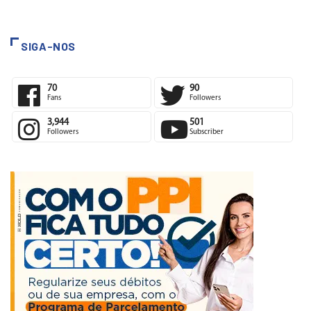
SIGA-NOS
70
90
Fans
Followers
3,944
501
Followers
Subscriber