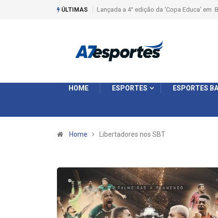
dição da ‘Copa Educa’ em Batatais
Liga 2026: Equipes rompem com a LABE na
ÚLTIMAS
Ouro e entidade define a 2° fase, times e 
HOME
ESPORTES
ESPORTES BA
Home
Libertadores nos SBT