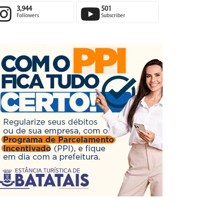
3,944
501
Followers
Subscriber