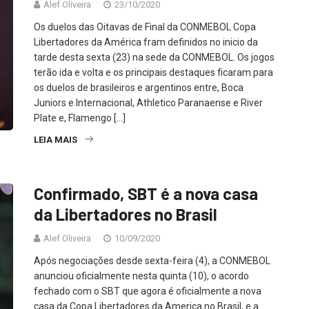
Alef Oliveira
23/10/2020
Os duelos das Oitavas de Final da CONMEBOL Copa
Libertadores da América fram definidos no inicio da
tarde desta sexta (23) na sede da CONMEBOL. Os jogos
terão ida e volta e os principais destaques ficaram para
os duelos de brasileiros e argentinos entre, Boca
Juniors e Internacional, Athletico Paranaense e River
Plate e, Flamengo […]
LEIA MAIS
Confirmado, SBT é a nova casa
da Libertadores no Brasil
Alef Oliveira
10/09/2020
Após negociações desde sexta-feira (4), a CONMEBOL
anunciou oficialmente nesta quinta (10), o acordo
fechado com o SBT que agora é oficialmente a nova
casa da Copa Libertadores da America no Brasil, e a