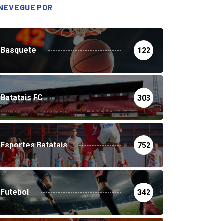
NEVEGUE POR
Basquete
122
Batatais FC
303
Esportes Batatais
752
Futebol
342