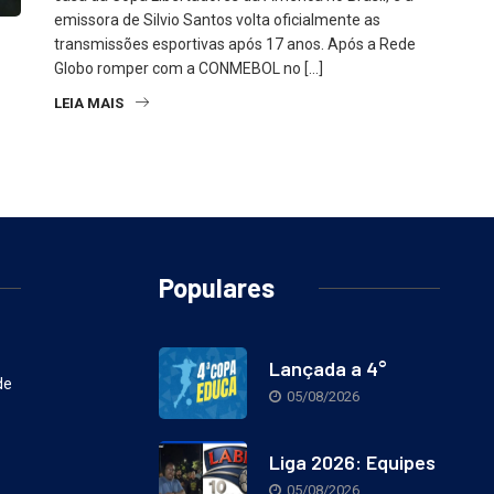
emissora de Silvio Santos volta oficialmente as
transmissões esportivas após 17 anos. Após a Rede
Globo romper com a CONMEBOL no […]
LEIA MAIS
Populares
Lançada a 4°
de
05/08/2026
Liga 2026: Equipes
05/08/2026