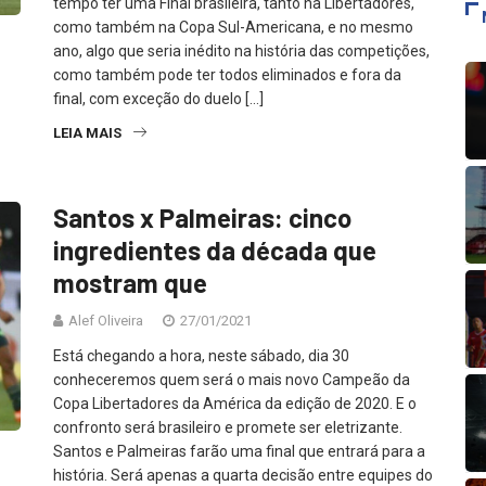
tempo ter uma Final brasileira, tanto na Libertadores,
como também na Copa Sul-Americana, e no mesmo
ano, algo que seria inédito na história das competições,
como também pode ter todos eliminados e fora da
final, com exceção do duelo […]
LEIA MAIS
Santos x Palmeiras: cinco
ingredientes da década que
mostram que
Alef Oliveira
27/01/2021
Está chegando a hora, neste sábado, dia 30
conheceremos quem será o mais novo Campeão da
Copa Libertadores da América da edição de 2020. E o
confronto será brasileiro e promete ser eletrizante.
Santos e Palmeiras farão uma final que entrará para a
história. Será apenas a quarta decisão entre equipes do