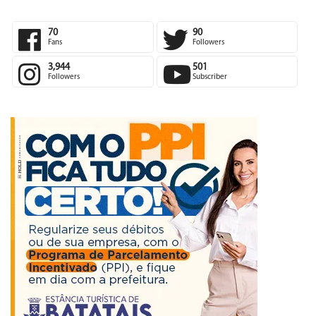
70
90
Fans
Followers
3,944
501
Followers
Subscriber