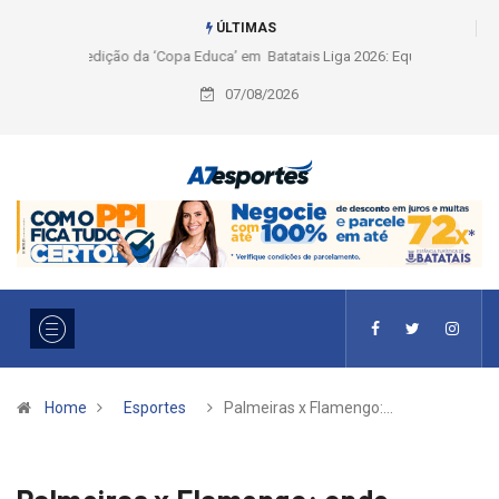
ÚLTIMAS
Liga 2026: Equipes rompem com a LABE na Série Ouro e entidade define
a 2° fase, times e formato
07/08/2026
Home
Esportes
Palmeiras x Flamengo:…