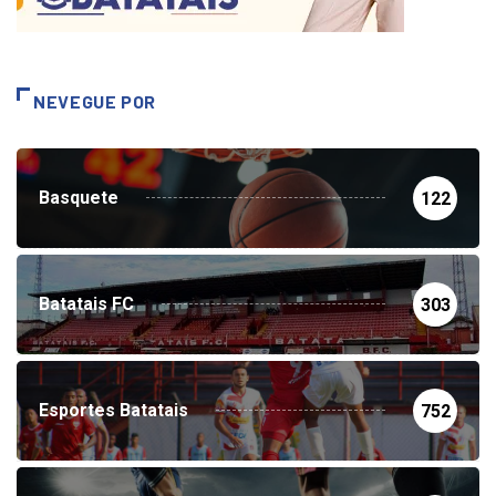
NEVEGUE POR
Basquete
122
Batatais FC
303
Esportes Batatais
752