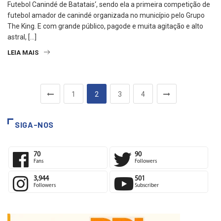
Futebol Canindé de Batatais‘, sendo ela a primeira competição de
futebol amador de canindé organizada no município pelo Grupo
The King. E com grande público, pagode e muita agitação e alto
astral, […]
LEIA MAIS
1
2
3
4
SIGA-NOS
70
90
Fans
Followers
3,944
501
Followers
Subscriber