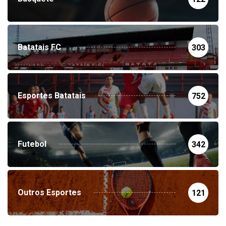
Basquete
122
Batatais FC
303
Esportes Batatais
752
Futebol
342
Outros Esportes
121