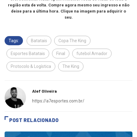
Oferecimento: Natal Open. A melhor festa de Natal de toda a
região esta de volta. Compre agora mesmo seu ingresso e não
deixe para a última hora. Clique na imagem para adquirir o
seu.
Tags:
Batatais
Copa The King
Esportes Batatais
Final
futebol Amador
Protocolo & Logística
The King
Alef Oliveira
https://a7esportes.com.br/
POST RELACIONADO