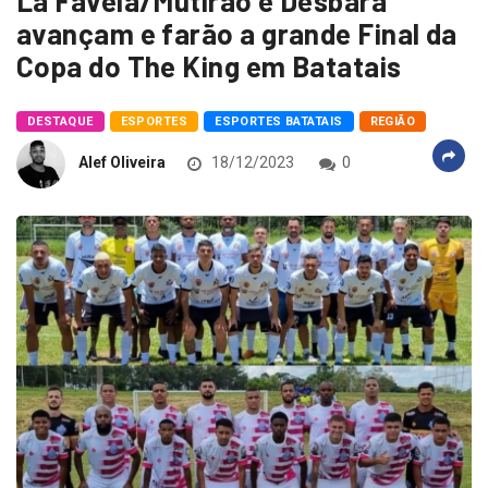
Lá Favela/Mutirão e Desbara
avançam e farão a grande Final da
Copa do The King em Batatais
DESTAQUE
ESPORTES
ESPORTES BATATAIS
REGIÃO
Alef Oliveira
18/12/2023
0