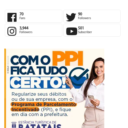
70
90
Fans
Followers
3,944
501
Followers
Subscriber