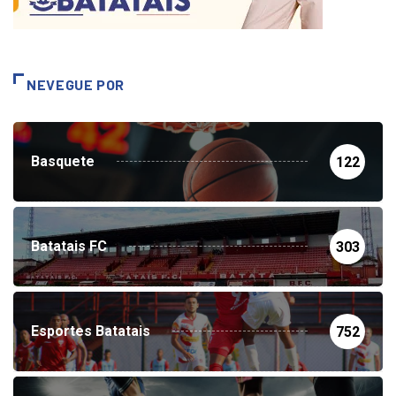
NEVEGUE POR
Basquete
122
Batatais FC
303
Esportes Batatais
752