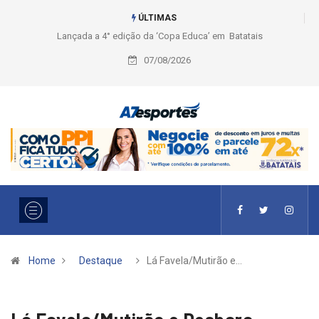
ÚLTIMAS
Liga 2026: Equipes rompem com a LABE na Série Ouro e entidade define
a 2° fase, times e formato
07/08/2026
Home
Destaque
Lá Favela/Mutirão e…