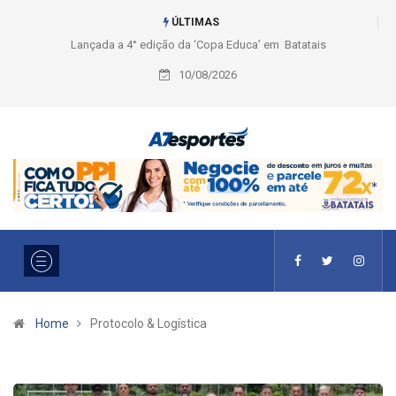
ÚLTIMAS
ção da ‘Copa Educa’ em Batatais
Liga 2026: Equipes rompem com a LABE na 
Ouro e entidade define a 2° fase, times e fo
10/08/2026
Home
Protocolo & Logística