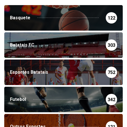
Basquete
122
Batatais FC
303
Esportes Batatais
752
Futebol
342
Outros Esportes
121