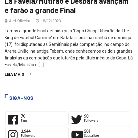
Lá Favela/Mutirão e Desbara avançam
e farão a grande Final
Alef Oliveira
18/12/2023
Temos a grande Final definida pela ‘Copa Chopp Ribeirão do The
King de Futebol Canindé‘ em Batatais, pois na manhã de domingo
(17), foi disputadas as Semifinais pela competição, no campo do
Arena União, na antiga Febem, onde conhecemos os dois grandes
finalistas da competição que lutarão pelo título inédito da Copa: Lá
Favela/Mutirão e […]
LEIA MAIS
SIGA-NOS
70
90
Fans
Followers
3,944
501
Followers
Subscriber