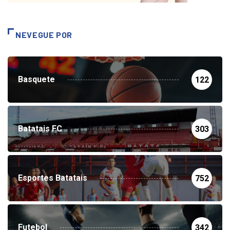
NEVEGUE POR
Basquete
122
Batatais FC
303
Esportes Batatais
752