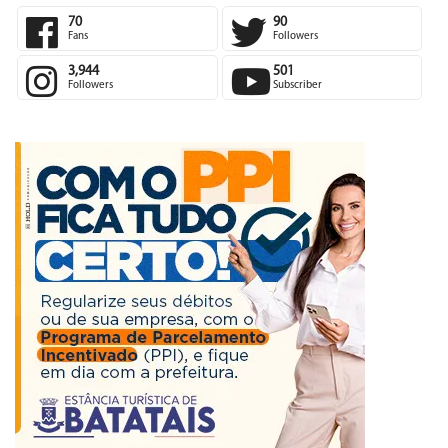
70
90
Fans
Followers
3,944
501
Followers
Subscriber