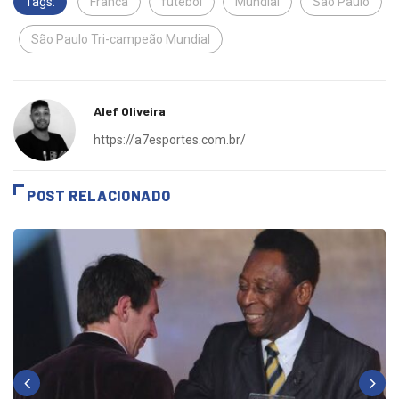
Tags:
Franca
futebol
Mundial
São Paulo
São Paulo Tri-campeão Mundial
Alef Oliveira
https://a7esportes.com.br/
POST RELACIONADO