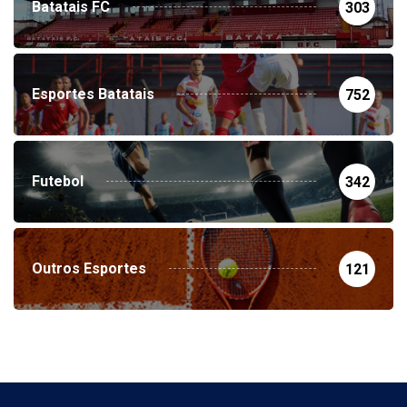
Batatais FC
303
Esportes Batatais
752
Futebol
342
Outros Esportes
121