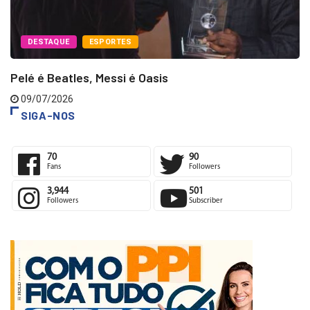
DESTAQUE
ESPORTES
Pelé é Beatles, Messi é Oasis
09/07/2026
SIGA-NOS
70
90
Fans
Followers
3,944
501
Followers
Subscriber