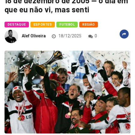
18 de dezembro de 2005 — o dia em
que eu não vi, mas senti
DESTAQUE
ESPORTES
FUTEBOL
REGIÃO
Alef Oliveira
18/12/2025
0