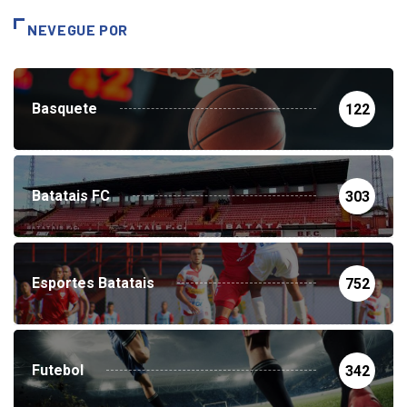
NEVEGUE POR
Basquete
122
Batatais FC
303
Esportes Batatais
752
Futebol
342