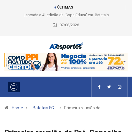
ÚLTIMAS
Liga 2026: Equipes rompem com a LABE na Série Ouro e entidade define
a 2° fase, times e formato
07/08/2026
Home
Batatais FC
Primeira reunião do…