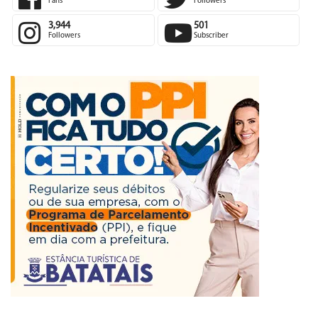
Fans
Followers
3,944
501
Followers
Subscriber