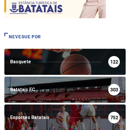
NEVEGUE POR
Basquete
122
Batatais FC
303
Esportes Batatais
752