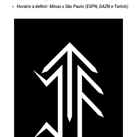
18h00: Flamengo x Paulistano (ESPN e DAZN)
Horário à definir: Minas x São Paulo (ESPN, DAZN e Twitch)