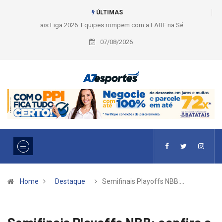
ÚLTIMAS
Liga 2026: Equipes rompem com a LABE na Série Ouro e entidade define
a 2° fase, times e formato
07/08/2026
Home
Destaque
Semifinais Playoffs NBB:…