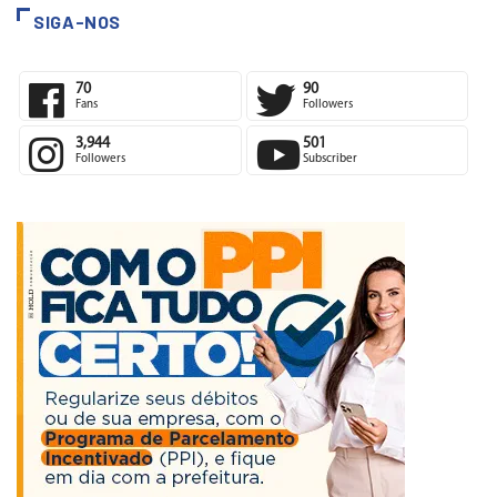
SIGA-NOS
70
90
Fans
Followers
3,944
501
Followers
Subscriber