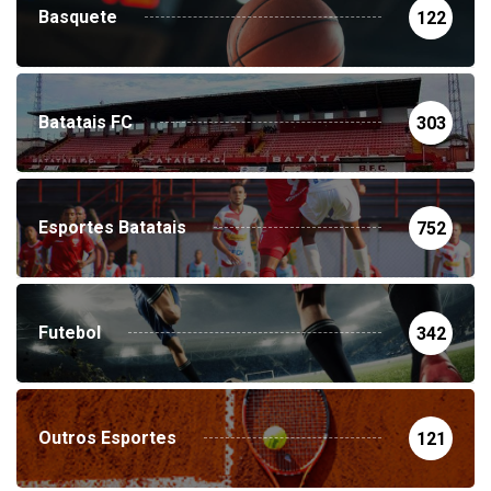
Basquete
122
Batatais FC
303
Esportes Batatais
752
Futebol
342
Outros Esportes
121