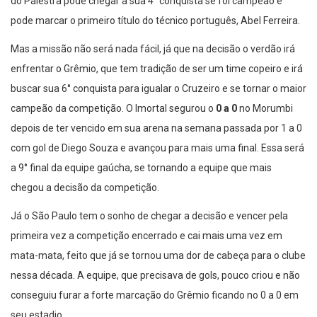
do Palestra pode chegar a sua 4° conquista se foi campeão e
pode marcar o primeiro título do técnico português, Abel Ferreira.
Mas a missão não será nada fácil, já que na decisão o verdão irá
enfrentar o Grêmio, que tem tradição de ser um time copeiro e irá
buscar sua 6° conquista para igualar o Cruzeiro e se tornar o maior
campeão da competição. O Imortal segurou o
0 a 0
no Morumbi
depois de ter vencido em sua arena na semana passada por 1 a 0
com gol de Diego Souza e avançou para mais uma final. Essa será
a 9° final da equipe gaúcha, se tornando a equipe que mais
chegou a decisão da competição.
Já o São Paulo tem o sonho de chegar a decisão e vencer pela
primeira vez a competição encerrado e cai mais uma vez em
mata-mata, feito que já se tornou uma dor de cabeça para o clube
nessa década. A equipe, que precisava de gols, pouco criou e não
conseguiu furar a forte marcação do Grêmio ficando no 0 a 0 em