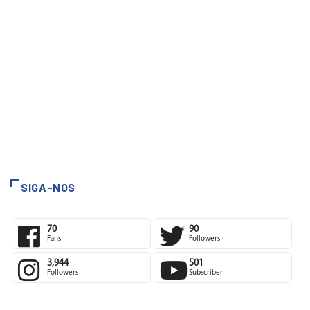
SIGA-NOS
70
90
Fans
Followers
3,944
501
Followers
Subscriber