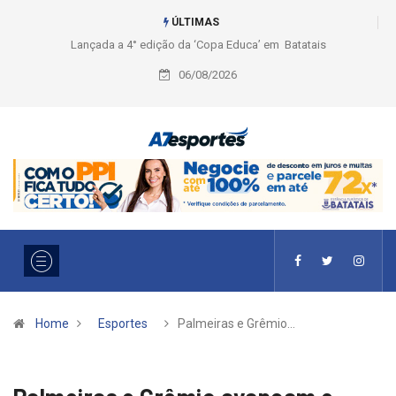
ÚLTIMAS
Liga 2026: Equipes rompem com a LABE na Série Ouro e entidade define
a 2° fase, times e formato
06/08/2026
Home
Esportes
Palmeiras e Grêmio…