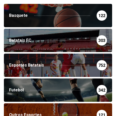
Basquete
122
Batatais FC
303
Esportes Batatais
752
Futebol
342