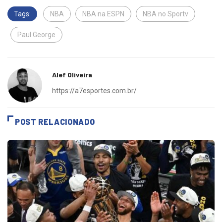
Tags:
NBA
NBA na ESPN
NBA no Sportv
Paul George
Alef Oliveira
https://a7esportes.com.br/
POST RELACIONADO