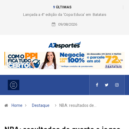
ÚLTIMAS
Liga 2026: Equipes rompem com a LABE na Série Ouro e entidade define
a 2° fase, times e formato
09/08/2026
Home
Destaque
NBA: resultados de…