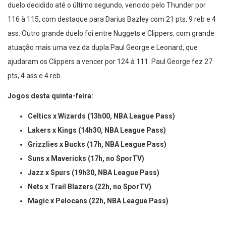
duelo decidido até o último segundo, vencido pelo Thunder por
116 à 115, com destaque para Darius Bazley com 21 pts, 9 reb e 4
ass. Outro grande duelo foi entre Nuggets e Clippers, com grande
atuação mais uma vez da dupla Paul George e Leonard, que
ajudaram os Clippers a vencer por 124 à 111. Paul George fez 27
pts, 4 ass e 4 reb.
Jogos desta quinta-feira:
Celtics x Wizards (13h00, NBA League Pass)⁣
Lakers x Kings (14h30, NBA League Pass)⁣
Grizzlies x Bucks (17h, NBA League Pass)⁣
Suns x Mavericks (17h, no SporTV) ⁣
Jazz x Spurs (19h30, NBA League Pass)⁣
Nets x Trail Blazers (22h, no SporTV)
Magic x Pelocans (22h, NBA League Pass)⁣