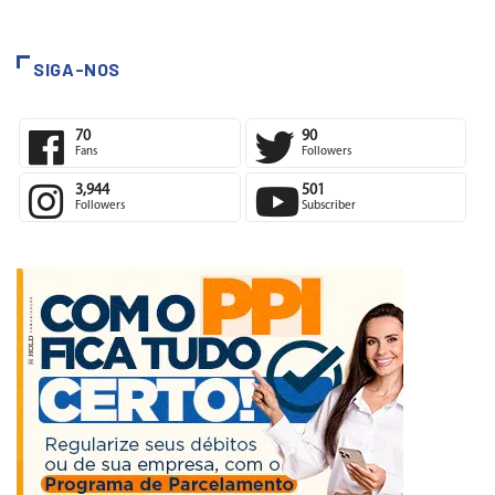
SIGA-NOS
70
90
Fans
Followers
3,944
501
Followers
Subscriber