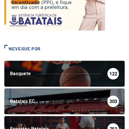
NEVEGUE POR
Basquete
122
Batatais FC
303