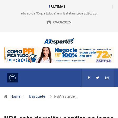
ÚLTIMAS
Liga 2026: Equipes rompem com a LABE na Série Ouro e entidade define
a 2° fase, times e formato
09/08/2026
Home
Basquete
NBA esta de…