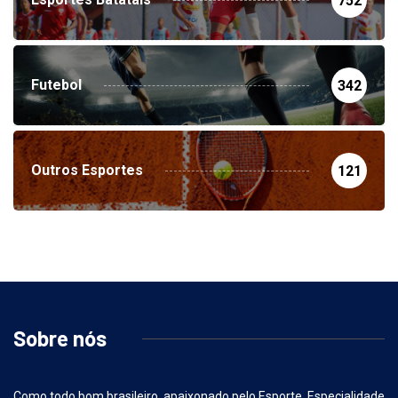
Esportes Batatais
752
Futebol
342
Outros Esportes
121
Sobre nós