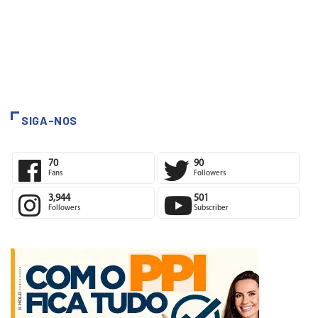
SIGA-NOS
70
90
Fans
Followers
3,944
501
Followers
Subscriber