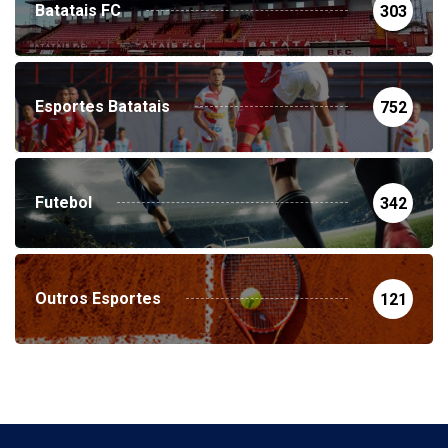
Batatais FC
303
Esportes Batatais
752
Futebol
342
Outros Esportes
121