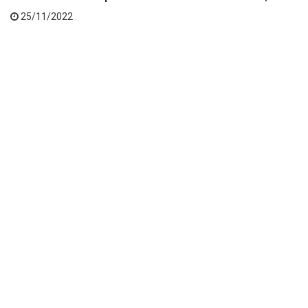
Analise: Brasil superou a ansiedade da estréia,...
25/11/2022