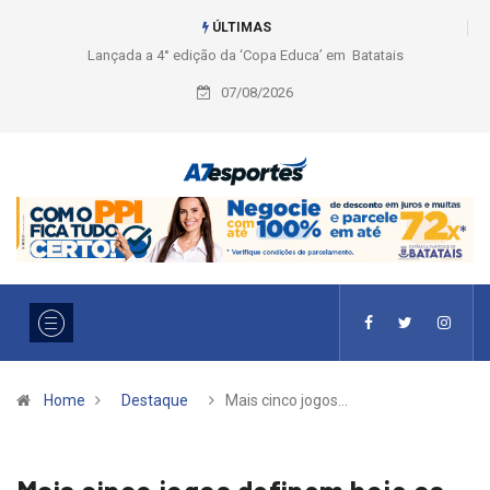
ÚLTIMAS
Liga 2026: Equipes rompem com a LABE na Série Ouro e entidade define
a 2° fase, times e formato
07/08/2026
Home
Destaque
Mais cinco jogos…