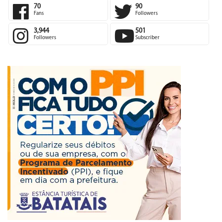
70
90
Fans
Followers
3,944
501
Followers
Subscriber