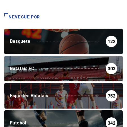
NEVEGUE POR
Basquete
122
Batatais FC
303
Esportes Batatais
752
Futebol
342