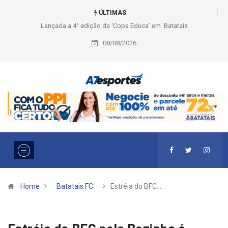
ÚLTIMAS
Liga 2026: Equipes rompem com a LABE na Série Ouro e entidade define
a 2° fase, times e formato
08/08/2026
Home
Batatais FC
Estréia do BFC…