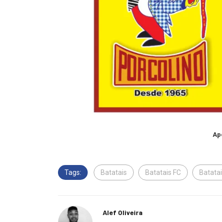
Ap
Tags:
Batatais
Batatais FC
Batatai
Alef Oliveira