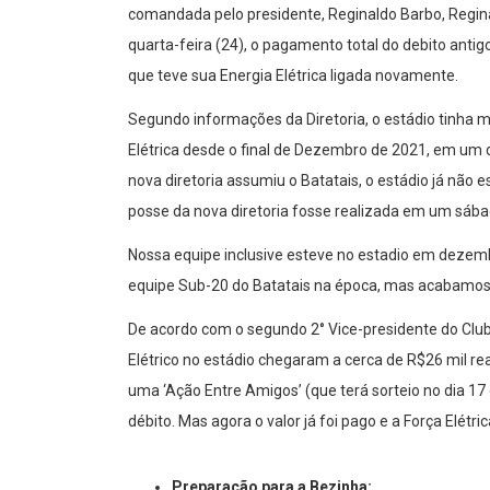
comandada pelo presidente, Reginaldo Barbo, Reginald
quarta-feira (24), o pagamento total do debito antigo
que teve sua Energia Elétrica ligada novamente.
Segundo informações da Diretoria, o estádio tinha 
Elétrica desde o final de Dezembro de 2021, em um de
nova diretoria assumiu o Batatais, o estádio já não 
posse da nova diretoria fosse realizada em um sába
Nossa equipe inclusive esteve no estadio em dezem
equipe Sub-20 do Batatais na época, mas acabamos 
De acordo com o segundo 2° Vice-presidente do Clube
Elétrico no estádio chegaram a cerca de R$26 mil reai
uma ‘Ação Entre Amigos’ (que terá sorteio no dia 17 
débito. Mas agora o valor já foi pago e a Força Elétri
Preparação para a Bezinha: