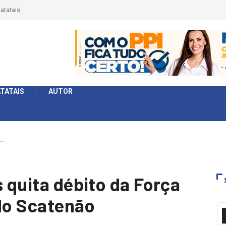
a Série
formato
TATAIS
AUTOR
s…
s quita débito da Força
 do Scatenão