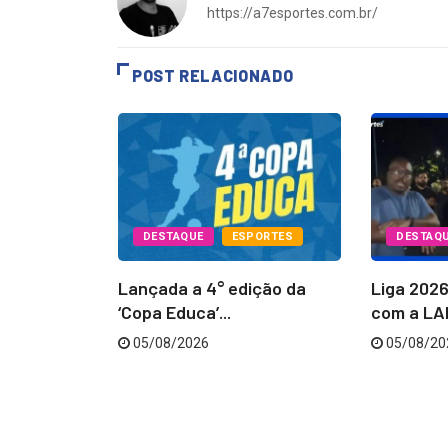
https://a7esportes.com.br/
POST RELACIONADO
PORTES
DESTAQUE
ESPORTES
DESTAQ
Batatais
Lançada a 4° edição da
Liga 202
...
‘Copa Educa’...
com a LAB
05/08/2026
05/08/20