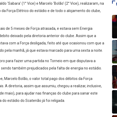
o ‘Sabara’ (1° Vice) e Marcelo ‘Bolão’ (2° Vice), realizaram, na
 da Força Elétrico do estádio e de todo o alojamento do clube,
mais de 5 meses de Força atrasada, e estava sem Energia
bito deixado pela diretoria anterior do clube. Assim que a
estava com a Força desligada, feito até que ocasionou com que a
do pela manhã, já que estava marcado para uma sexta a noite.
bro para fazer uma partida no Torneio em que disputava a
sendo também prejudicados pela falta de energia no estádio.
, Marcelo Bolão, o valor total pago dos débitos da Força
s. A diretoria, assim que assumiu, chegou a realizar, inclusive,
de maio), para ajudar nas finanças do clube para sanar este
ca do estádio do Scatenão já foi religada.