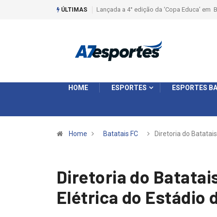
edição da ‘Copa Educa’ em Batatais
Liga 2026: Equipes rompem com a LABE n
ÚLTIMAS
Ouro e entidade define a 2° fase, times e 
HOME
ESPORTES
ESPORTES BA
Home
Batatais FC
Diretoria do Batatai
Diretoria do Batatai
Elétrica do Estádio