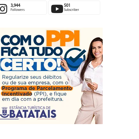
3,944
501
Followers
Subscriber