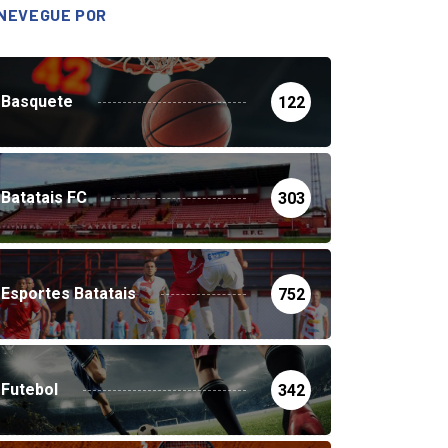
NEVEGUE POR
Basquete
122
Batatais FC
303
Esportes Batatais
752
Futebol
342