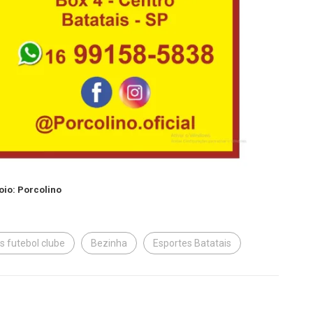
oio: Porcolino
s futebol clube
Bezinha
Esportes Batatais