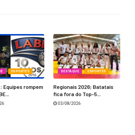
UE
ESPORTES
DESTAQUE
ESPORTES
6: Equipes rompem
Regionais 2026; Batatais
La
E...
fica fora do Top-5...
‘C
26
03/08/2026