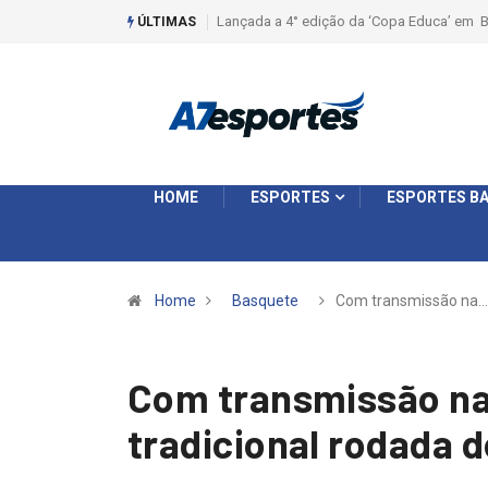
Liga 2026: Equipes rompem com a LABE na S
ÚLTIMAS
HOME
ESPORTES
ESPORTES BA
Home
Basquete
Com transmissão na…
Com transmissão na
tradicional rodada 