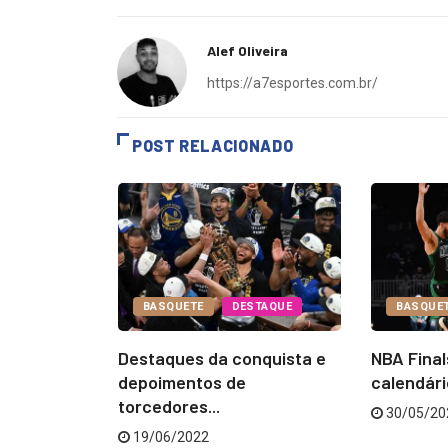
Alef Oliveira
https://a7esportes.com.br/
POST RELACIONADO
STAQUE
BASQUETE
DESTAQUE
BASQUE
nfira o
Destaques da conquista e
NBA Final
nais...
depoimentos de
calendário
torcedores...
30/05/20
19/06/2022