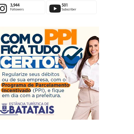
3,944
501
Followers
Subscriber