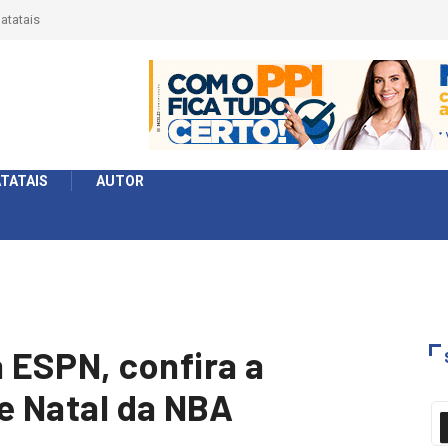
érie Ouro e entidade define a 2° fase, times e formato
TATAIS
AUTOR
 ESPN, confira a
de Natal da NBA