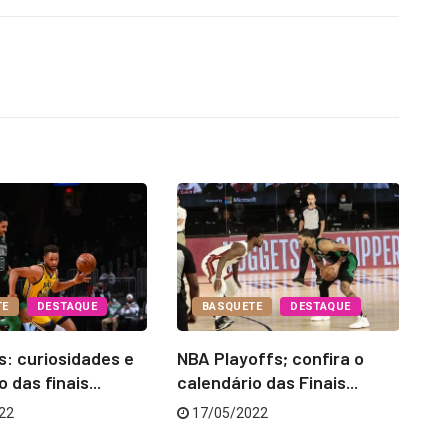
TE
DESTAQUE
BASQUETE
DESTAQUE
s: curiosidades e
NBA Playoffs; confira o
De
 das finais...
calendário das Finais...
d
to
22
17/05/2022