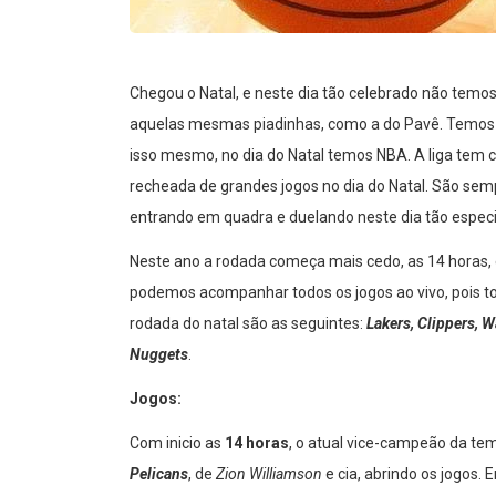
Chegou o Natal, e neste dia tão celebrado não temos
aquelas mesmas piadinhas, como a do Pavê. Temos m
isso mesmo, no dia do Natal temos NBA. A liga tem
recheada de grandes jogos no dia do Natal. São sem
entrando em quadra e duelando neste dia tão especi
Neste ano a rodada começa mais cedo, as 14 horas, e v
podemos acompanhar todos os jogos ao vivo, pois t
rodada do natal são as seguintes:
Lakers, Clippers, W
Nuggets
.
Jogos:
Com inicio as
14 horas
, o atual vice-campeão da te
Pelicans
, de
Zion Williamson
e cia, abrindo os jogos.