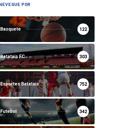
NEVEGUE POR
Basquete
122
Batatais FC
303
Esportes Batatais
752
Futebol
342