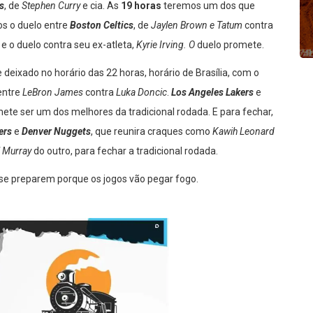
s
, de
Stephen Curry
e cia. As
19 horas
teremos um dos que
os o duelo entre
Boston Celtics
, de
Jaylen Brown e Tatum
contra
 e o duelo contra seu ex-atleta,
Kyrie Irving. O
duelo promete.
deixado no horário das 22 horas, horário de Brasília, com o
entre
LeBron James
contra
Luka Doncic
.
Los Angeles Lakers
e
e ser um dos melhores da tradicional rodada. E para fechar,
pers
e
Denver Nuggets
, que reunira craques como
Kawih Leonard
 Murray
do outro, para fechar a tradicional rodada.
se preparem porque os jogos vão pegar fogo.