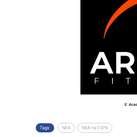
E
: Aca
Tags:
NBA
NBA na ESPN