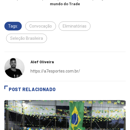
Apoio: InvestExpert
.
Clique na imagem e fique ligado no
mundo do Trade
Tags:
Convocação
Eliminatórias
Seleção Brasileira
Alef Oliveira
https://a7esportes.com.br/
POST RELACIONADO