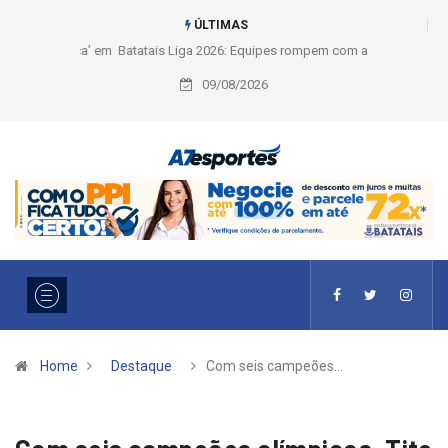
ÚLTIMAS
Liga 2026: Equipes rompem com a LABE na Série Ouro e entidade define
a 2° fase, times e formato
09/08/2026
Home
Destaque
Com seis campeões…