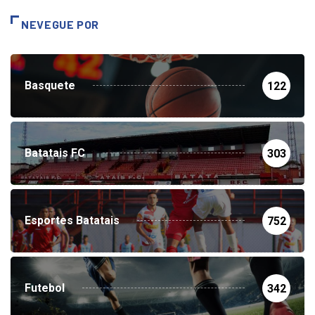
NEVEGUE POR
Basquete
122
Batatais FC
303
Esportes Batatais
752
Futebol
342