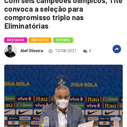
Com seis campeões olímpicos, Tite
convoca a seleção para
compromisso triplo nas
Eliminatórias
DESTAQUE
ESPORTES
FUTEBOL
Alef Oliveira
13/08/2021
0