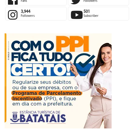
Fans
Followers
3,944
501
Followers
Subscriber