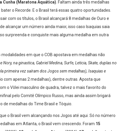
la Cunha (Maratona Aquática)
. Faltam ainda três medalhas
ater o Recorde. E o Brasil terá essas quatro oportunidades.
 sair com os títulos, o Brasil alcançará 8 medalhas de Ouro e
de alcançar um número ainda maior, isso caso Isaquias saia
 caso surpreenda e conquiste mais alguma medalha em outra
mas modalidades em que o COB apostava em medalhas não
 e Nory, na ginastica, Gabriel Medina, Surfe, Leticia, Skate, duplas no
pela primeira vez saíram dos Jogos sem medalhas), Isaquias e
io com apenas 2 medalhas), dentre outras. Aposta que
 o Vôlei masculino de quadra, talvez o mais favorito do
mifinal pelo Comitê Olímpico Russo, mas ainda assim brigará
 de medalhas do Time Brasil e Tóquio.
ue o Brasil vem alcançando nos Jogos até aqui. Só no número
edalhas em Atlanta, o Brasil vem crescendo. Foram
15