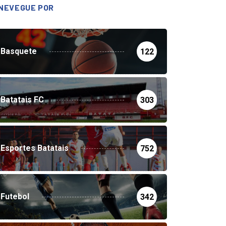
NEVEGUE POR
Basquete
122
Batatais FC
303
Esportes Batatais
752
Futebol
342