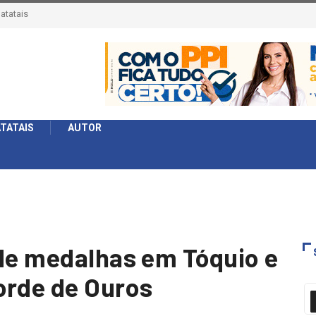
érie Ouro e entidade define a 2° fase, times e formato
TATAIS
AUTOR
 de medalhas em Tóquio e
orde de Ouros