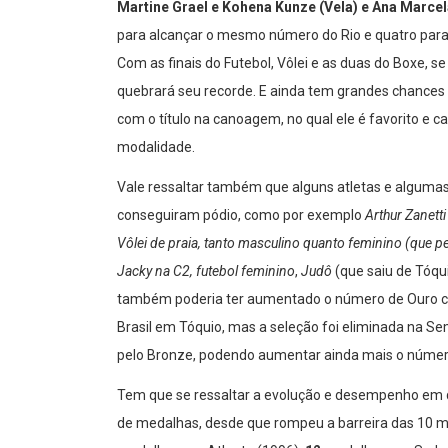
Martine Grael e Kohena Kunze (Vela) e Ana Marce
para alcançar o mesmo número do Rio e quatro para b
Com as finais do Futebol, Vôlei e as duas do Boxe, se
quebrará seu recorde. E ainda tem grandes chances 
com o título na canoagem, no qual ele é favorito e
modalidade.
Vale ressaltar também que alguns atletas e algu
conseguiram pódio, como por exemplo
Arthur Zanetti
Vôlei de praia, tanto masculino quanto feminino (que 
Jacky na C2, futebol feminino
,
Judô
(que saiu de Tóqu
também poderia ter aumentado o número de Ouro com
Brasil em Tóquio, mas a seleção foi eliminada na Se
pelo Bronze, podendo aumentar ainda mais o número
Tem que se ressaltar a evolução e desempenho em q
de medalhas, desde que rompeu a barreira das 10 m