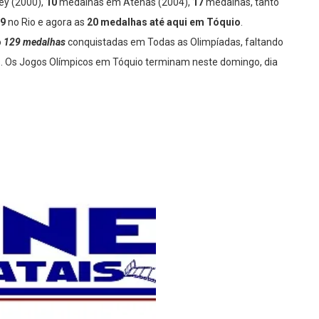
y (2000),
10
medalhas em Atenas (2004),
17
medalhas, tanto
19
no Rio e agora as
20 medalhas até aqui em Tóquio
.
o
129 medalhas
conquistadas em Todas as Olimpíadas, faltando
 Os Jogos Olímpicos em Tóquio terminam neste domingo, dia