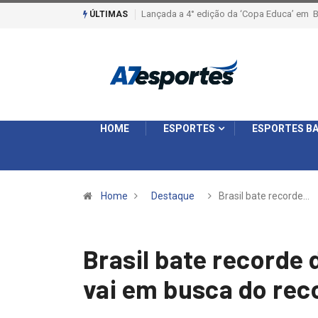
Liga 2026: Equipes rompem com a LABE na S
ÚLTIMAS
HOME
ESPORTES
ESPORTES BA
Home
Destaque
Brasil bate recorde…
Brasil bate recorde
vai em busca do rec