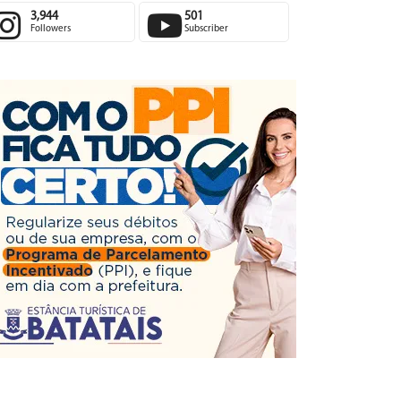
3,944
501
Followers
Subscriber