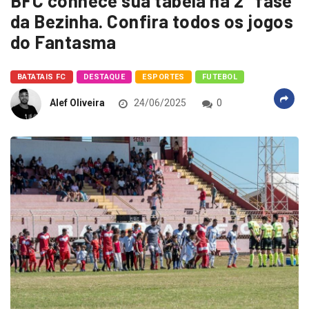
BFC conhece sua tabela na 2° fase
da Bezinha. Confira todos os jogos
do Fantasma
BATATAIS FC
DESTAQUE
ESPORTES
FUTEBOL
Alef Oliveira
24/06/2025
0