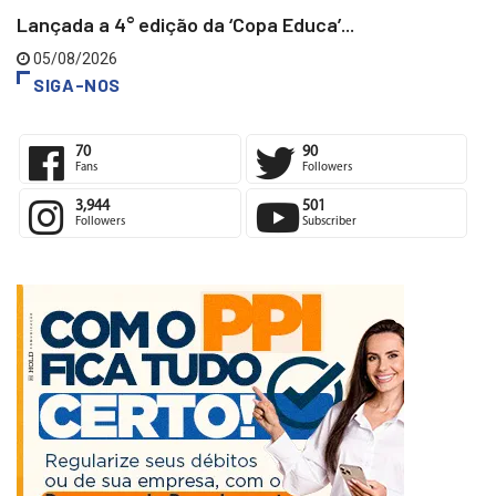
Lançada a 4° edição da ‘Copa Educa’...
05/08/2026
SIGA-NOS
70
90
Fans
Followers
3,944
501
Followers
Subscriber