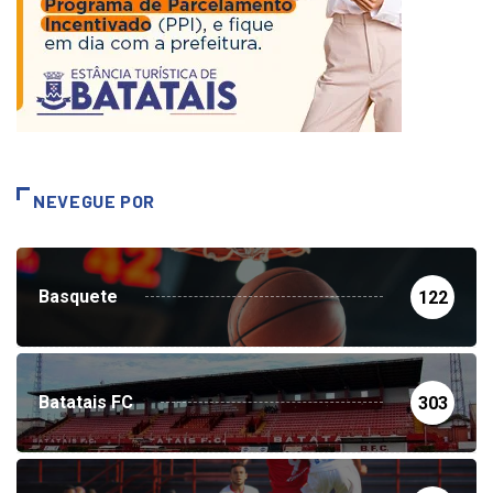
NEVEGUE POR
Basquete
122
Batatais FC
303