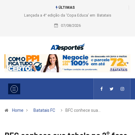
ÚLTIMAS
Liga 2026: Equipes rompem com a LABE na Série Ouro e entidade define
a 2° fase, times e formato
07/08/2026
Home
Batatais FC
BFC conhece sua…