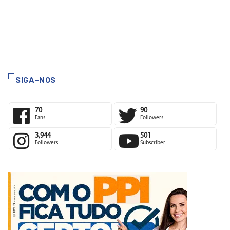
SIGA-NOS
70
90
Fans
Followers
3,944
501
Followers
Subscriber