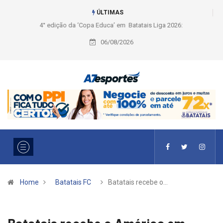
ÚLTIMAS
Liga 2026: Equipes rompem com a LABE na Série Ouro e entidade define
a 2° fase, times e formato
06/08/2026
Home
Batatais FC
Batatais recebe o…