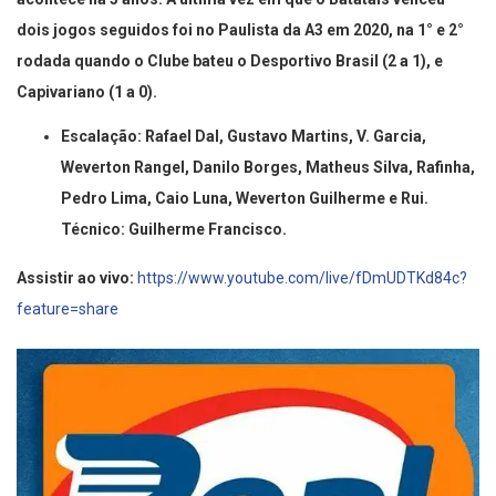
acontece há 3 anos. A última vez em que o Batatais venceu
dois jogos seguidos foi no Paulista da A3 em 2020, na 1° e 2°
rodada quando o Clube bateu o Desportivo Brasil (2 a 1), e
Capivariano (1 a 0).
Escalação: Rafael Dal, Gustavo Martins, V. Garcia,
Weverton Rangel, Danilo Borges, Matheus Silva, Rafinha,
Pedro Lima, Caio Luna, Weverton Guilherme e Rui.
Técnico: Guilherme Francisco.
Assistir ao vivo:
https://www.youtube.com/live/fDmUDTKd84c?
feature=share