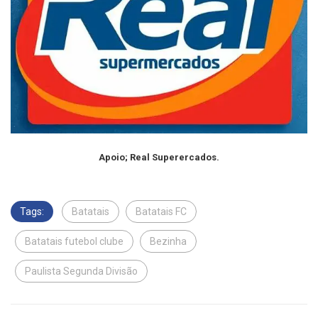
Apoio; Real Superercados.
Tags:
Batatais
Batatais FC
Batatais futebol clube
Bezinha
Paulista Segunda Divisão