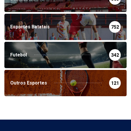
Batatais FC
303
Esportes Batatais
752
Futebol
342
Outros Esportes
121