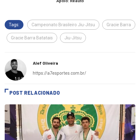
Apoio: Reauto
Tags:
Campeonato Brasileiro Jiu-Jitsu
Gracie Barra
Gracie Barra Batatais
Jiu-Jitsu
Alef Oliveira
https://a7esportes.com.br/
POST RELACIONADO