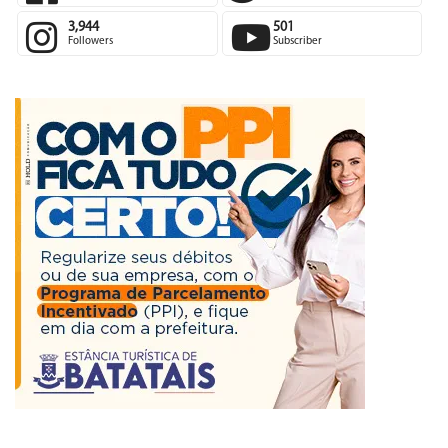
Fans
Followers
3,944
501
Followers
Subscriber