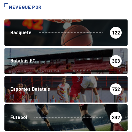
NEVEGUE POR
Basquete
122
Batatais FC
303
Esportes Batatais
752
Futebol
342