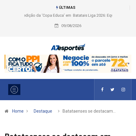
ÚLTIMAS
Liga 2026: Equipes rompem com a LABE na Série Ouro e entidade define
a 2° fase, times e formato
09/08/2026
Home
Destaque
Batataenses se destacam…