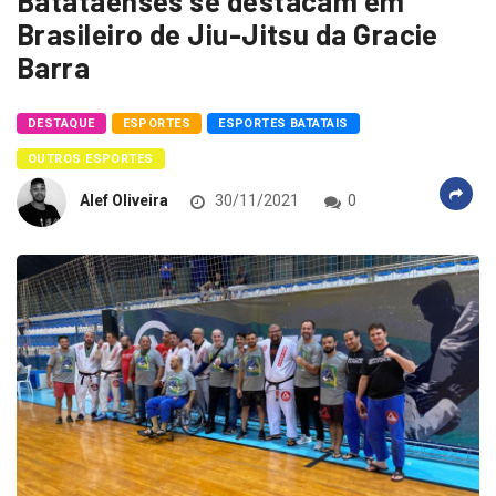
Batataenses se destacam em
Brasileiro de Jiu-Jitsu da Gracie
Barra
DESTAQUE
ESPORTES
ESPORTES BATATAIS
OUTROS ESPORTES
Alef Oliveira
30/11/2021
0